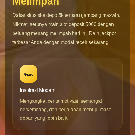
Melimpah
Daftar situs slot depo 5k terbaru gampang maxwin.
Nikmati serunya main slot deposit 5000 dengan
peluang menang melimpah hari ini. Raih jackpot
terbesar Anda dengan modal receh sekarang!
🏎️
Inspirasi Modern
Mengangkat cerita motivasi, semangat
berkembang, dan perjalanan menuju masa
depan yang lebih baik.