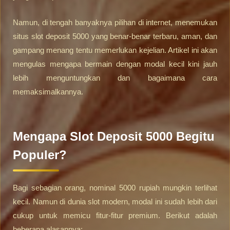
Namun, di tengah banyaknya pilihan di internet, menemukan
situs slot deposit 5000 yang benar-benar terbaru, aman, dan
gampang menang tentu memerlukan kejelian. Artikel ini akan
mengulas mengapa bermain dengan modal kecil kini jauh
lebih menguntungkan dan bagaimana cara
memaksimalkannya.
Mengapa Slot Deposit 5000 Begitu
Populer?
Bagi sebagian orang, nominal 5000 rupiah mungkin terlihat
kecil. Namun di dunia slot modern, modal ini sudah lebih dari
cukup untuk memicu fitur-fitur premium. Berikut adalah
beberapa alasannya: