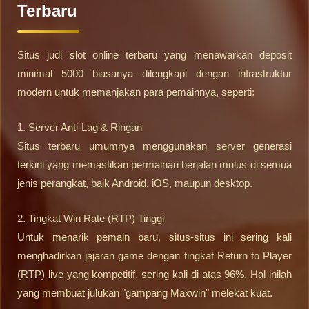
Terbaru
Situs judi slot online terbaru yang menawarkan deposit
minimal 5000 biasanya dilengkapi dengan infrastruktur
modern untuk memanjakan para pemainnya, seperti:
1. Server Anti-Lag & Ringan
Situs terbaru umumnya menggunakan server generasi
terkini yang memastikan permainan berjalan mulus di semua
jenis perangkat, baik Android, iOS, maupun desktop.
2. Tingkat Win Rate (RTP) Tinggi
Untuk menarik pemain baru, situs-situs ini sering kali
menghadirkan jajaran game dengan tingkat Return to Player
(RTP) live yang kompetitif, sering kali di atas 96%. Hal inilah
yang membuat julukan "gampang Maxwin" melekat kuat.