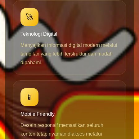
🚀
Teknologi Digital
Menyajikan informasi digital modern melalui
tampilan yang lebih terstruktur dan mudah
dipahami.
📱
Mobile Friendly
Desain responsif memastikan seluruh
konten tetap nyaman diakses melalui