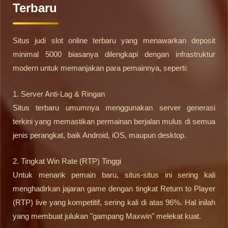
Terbaru
Situs judi slot online terbaru yang menawarkan deposit
minimal 5000 biasanya dilengkapi dengan infrastruktur
modern untuk memanjakan para pemainnya, seperti:
1. Server Anti-Lag & Ringan
Situs terbaru umumnya menggunakan server generasi
terkini yang memastikan permainan berjalan mulus di semua
jenis perangkat, baik Android, iOS, maupun desktop.
2. Tingkat Win Rate (RTP) Tinggi
Untuk menarik pemain baru, situs-situs ini sering kali
menghadirkan jajaran game dengan tingkat Return to Player
(RTP) live yang kompetitif, sering kali di atas 96%. Hal inilah
yang membuat julukan "gampang Maxwin" melekat kuat.