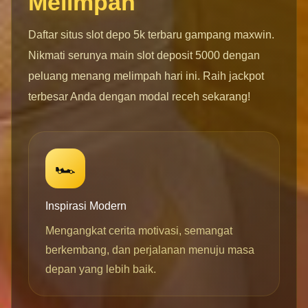
Melimpah
Daftar situs slot depo 5k terbaru gampang maxwin.
Nikmati serunya main slot deposit 5000 dengan
peluang menang melimpah hari ini. Raih jackpot
terbesar Anda dengan modal receh sekarang!
🏎️
Inspirasi Modern
Mengangkat cerita motivasi, semangat
berkembang, dan perjalanan menuju masa
depan yang lebih baik.