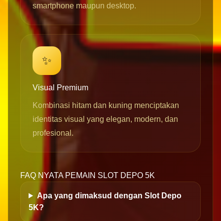
smartphone maupun desktop.
✨
Visual Premium
Kombinasi hitam dan kuning menciptakan
identitas visual yang elegan, modern, dan
profesional.
FAQ NYATA PEMAIN SLOT DEPO 5K
Apa yang dimaksud dengan Slot Depo
5K?