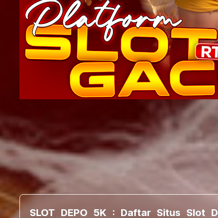
SLOT DEPO 5K : Daftar Situs Slot 