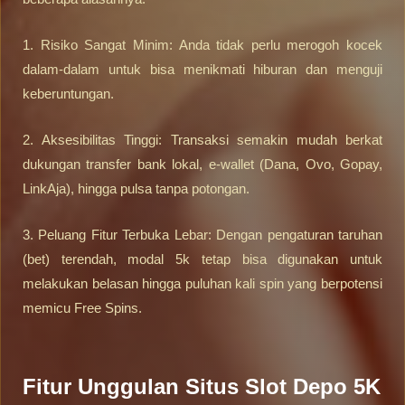
1. Risiko Sangat Minim: Anda tidak perlu merogoh kocek
dalam-dalam untuk bisa menikmati hiburan dan menguji
keberuntungan.
2. Aksesibilitas Tinggi: Transaksi semakin mudah berkat
dukungan transfer bank lokal, e-wallet (Dana, Ovo, Gopay,
LinkAja), hingga pulsa tanpa potongan.
3. Peluang Fitur Terbuka Lebar: Dengan pengaturan taruhan
(bet) terendah, modal 5k tetap bisa digunakan untuk
melakukan belasan hingga puluhan kali spin yang berpotensi
memicu Free Spins.
Fitur Unggulan Situs Slot Depo 5K