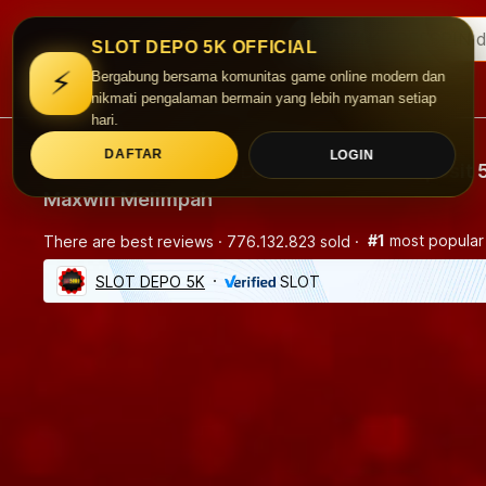
iphones 16
What are you looking 
BANYAK FREESPIN d
SLOT DEPO 5K OFFICIAL
torras phone case
⚡
Bergabung bersama komunitas game online modern dan
samsung note 20 5g 
Home
Kisah Anak Muda
FAQ
nikmati pengalaman bermain yang lebih nyaman setiap
iphones 15 pro max
hari.
SLOT DEPO 5K
SLOT 5K
SLOT DEPOSIT 5K
DAFTAR
LOGIN
SLOT DEPO 5K : Daftar Situs Slot Deposi
Maxwin Melimpah
#1
most popular
There are best reviews
776.132.823 sold
SLOT DEPO 5K
SLOT