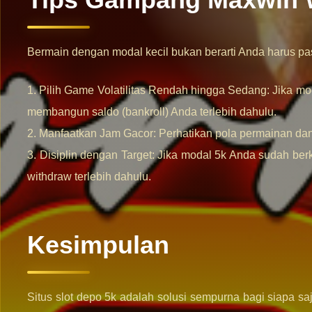
Bermain dengan modal kecil bukan berarti Anda harus pa
1. Pilih Game Volatilitas Rendah hingga Sedang: Jika m
membangun saldo (bankroll) Anda terlebih dahulu.
2. Manfaatkan Jam Gacor: Perhatikan pola permainan da
3. Disiplin dengan Target: Jika modal 5k Anda sudah 
withdraw terlebih dahulu.
Kesimpulan
Situs slot depo 5k adalah solusi sempurna bagi siapa s