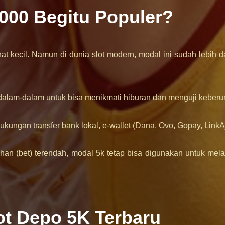
000 Begitu Populer?
t kecil. Namun di dunia slot modern, modal ini sudah lebih da
 dalam-dalam untuk bisa menikmati hiburan dan menguji keberu
dukungan transfer bank lokal, e-wallet (Dana, Ovo, Gopay, LinkA
han (bet) terendah, modal 5k tetap bisa digunakan untuk mel
ot Depo 5K Terbaru