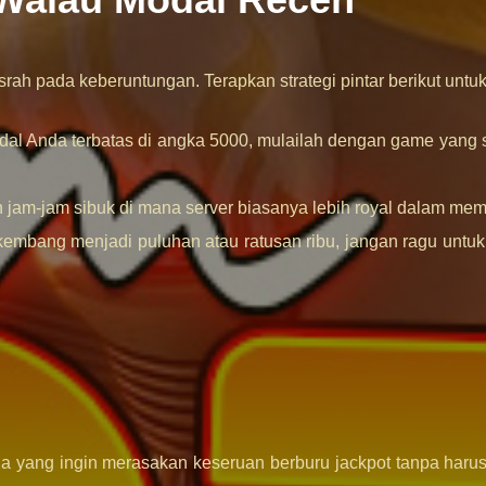
srah pada keberuntungan. Terapkan strategi pintar berikut un
odal Anda terbatas di angka 5000, mulailah dengan game yang
n jam-jam sibuk di mana server biasanya lebih royal dalam m
berkembang menjadi puluhan atau ratusan ribu, jangan ragu u
aja yang ingin merasakan keseruan berburu jackpot tanpa harus