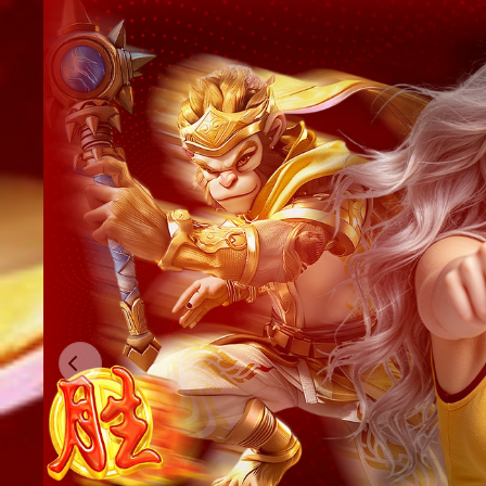
Previous slide