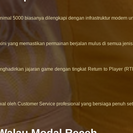
minimal 5000 biasanya dilengkapi dengan infrastruktur modern 
ini yang memastikan permainan berjalan mulus di semua jenis 
enghadirkan jajaran game dengan tingkat Return to Player (RTP) 
wal oleh Customer Service profesional yang bersiaga penuh s
Walau Modal Receh