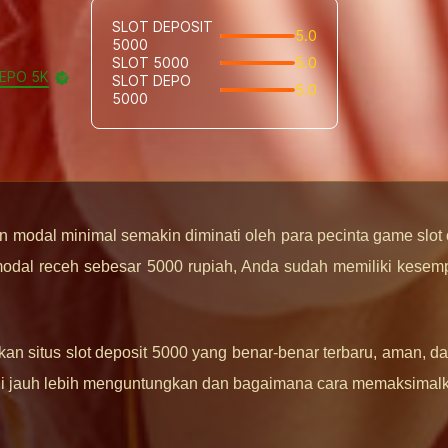
SLOT DEPOSIT
5.0
5000
SLOT 5000
5.0
DEPO 5K
SLOT DEPO
5.0
5000
n modal minimal semakin diminati oleh para pecinta game slot on
n modal receh sebesar 5000 rupiah, Anda sudah memiliki kes
an situs slot deposit 5000 yang benar-benar terbaru, aman, d
ni jauh lebih menguntungkan dan bagaimana cara memaksimal