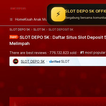
iphones 16
What are you looking 
SLOT DEPO 5K OFFI
⚡
torras phone case
Bergabung bersama komunitas
samsung note 20 5g 
Home
Kisah Anak Muda
FAQ
iphones 15 pro max
SLOT DEPO 5K
SLOT 5K
SLOT DEPOSIT 5K
SLOT DEPO 5K : Daftar Situs Slot Deposi
Melimpah
#1
most popular
There are best reviews
776.132.823 sold
SLOT DEPO 5K
SLOT