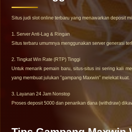
Situs judi slot online terbaru yang menawarkan deposit 
1. Server Anti-Lag & Ringan
Situs terbaru umumnya menggunakan server generasi terk
2. Tingkat Win Rate (RTP) Tinggi
Untuk menarik pemain baru, situs-situs ini sering kali m
yang membuat julukan "gampang Maxwin" melekat kuat.
3. Layanan 24 Jam Nonstop
Proses deposit 5000 dan penarikan dana (withdraw) dika
Tips Gampang Maxwin 