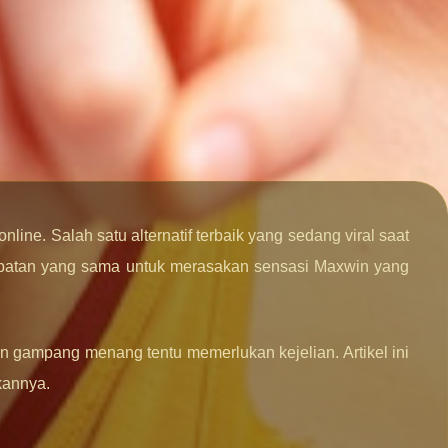
line. Salah satu alternatif terbaik yang sedang viral saat
empatan yang sama untuk merasakan sensasi Maxwin yang
an gampang menang tentu memerlukan kejelian. Artikel ini
kannya.