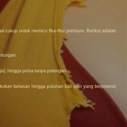
ri cukup untuk memicu fitur-fitur premium. Berikut adalah
ntungan.
ja), hingga pulsa tanpa potongan.
akukan belasan hingga puluhan kali spin yang berpotensi