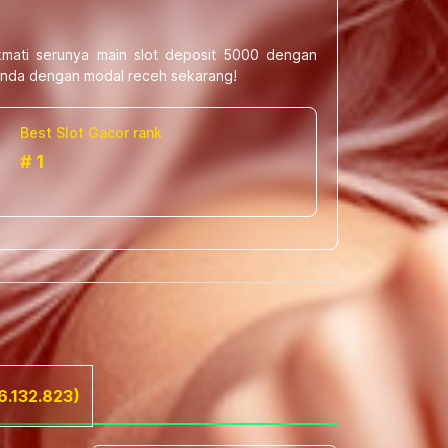
kmati serunya main slot deposit 5000 dengan
 Anda dengan modal receh sekarang!
Best Slot Gacor rank
# 1
6.132.823)