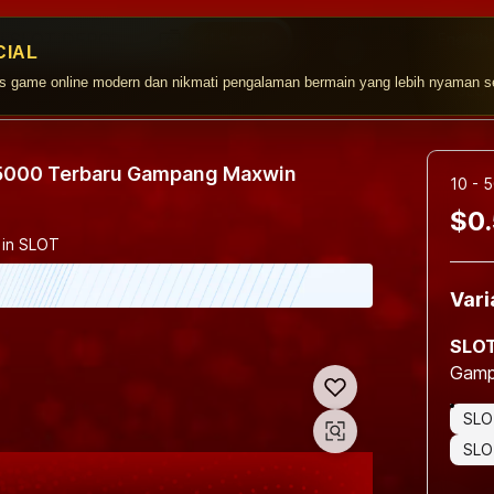
Deliver to:
for?
BANYAK FREESPIN di SLOT DEPO 5K
Search
English
ID
CIAL
 game online modern dan nikmati pengalaman bermain yang lebih nyaman set
cover
SLO
t 5000 Terbaru Gampang Maxwin
10 - 
$0
 in SLOT
Vari
SLOT
Gamp
SLO
SLO