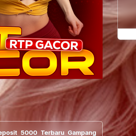
Deposit 5000 Terbaru Gampang