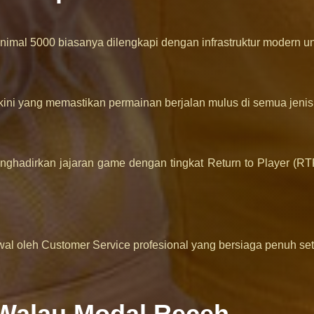
minimal 5000 biasanya dilengkapi dengan infrastruktur modern 
ini yang memastikan permainan berjalan mulus di semua jenis 
enghadirkan jajaran game dengan tingkat Return to Player (RTP) 
wal oleh Customer Service profesional yang bersiaga penuh s
Walau Modal Receh