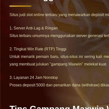
Situs judi slot online terbaru yang menawarkan deposit 
1. Server Anti-Lag & Ringan
Situs terbaru umumnya menggunakan server generasi terk
2. Tingkat Win Rate (RTP) Tinggi
Untuk menarik pemain baru, situs-situs ini sering kali m
yang membuat julukan "gampang Maxwin" melekat kuat.
3. Layanan 24 Jam Nonstop
Proses deposit 5000 dan penarikan dana (withdraw) dika
Tips Gampang Maxwin 