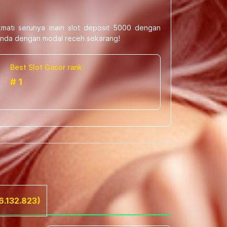
kmati serunya main slot deposit 5000 dengan
 Anda dengan modal receh sekarang!
Best Slot Gacor rank
# 1
6.132.823)