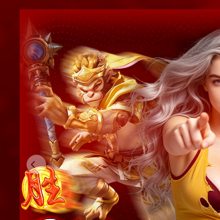
Previous slide