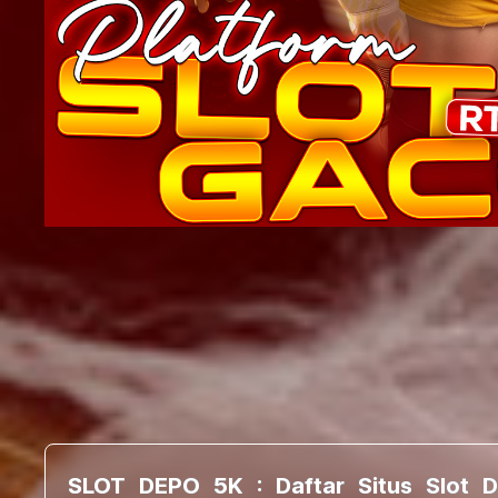
SLOT DEPO 5K : Daftar Situs Slot 