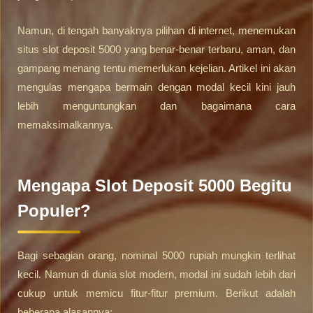
Namun, di tengah banyaknya pilihan di internet, menemukan
situs slot deposit 5000 yang benar-benar terbaru, aman, dan
gampang menang tentu memerlukan kejelian. Artikel ini akan
mengulas mengapa bermain dengan modal kecil kini jauh
lebih menguntungkan dan bagaimana cara
memaksimalkannya.
Mengapa Slot Deposit 5000 Begitu
Populer?
Bagi sebagian orang, nominal 5000 rupiah mungkin terlihat
kecil. Namun di dunia slot modern, modal ini sudah lebih dari
cukup untuk memicu fitur-fitur premium. Berikut adalah
beberapa alasannya: