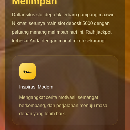
Melimpah
Daftar situs slot depo 5k terbaru gampang maxwin.
Nikmati serunya main slot deposit 5000 dengan
peluang menang melimpah hari ini. Raih jackpot
terbesar Anda dengan modal receh sekarang!
🏎️
Inspirasi Modern
Mengangkat cerita motivasi, semangat
berkembang, dan perjalanan menuju masa
depan yang lebih baik.