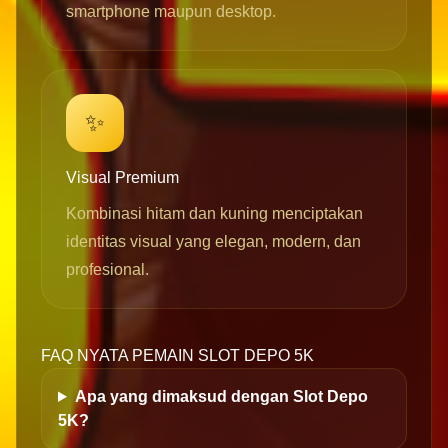
smartphone maupun desktop.
✨
Visual Premium
Kombinasi hitam dan kuning menciptakan
identitas visual yang elegan, modern, dan
profesional.
FAQ NYATA PEMAIN SLOT DEPO 5K
Apa yang dimaksud dengan Slot Depo
5K?