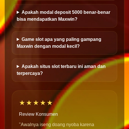
Apakah modal deposit 5000 benar-benar
bisa mendapatkan Maxwin?
Game slot apa yang paling gampang
Maxwin dengan modal kecil?
Apakah situs slot terbaru ini aman dan
terpercaya?
★★★★★
Review Konsumen
"Awalnya iseng doang nyoba karena