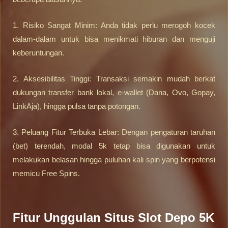
1. Risiko Sangat Minim: Anda tidak perlu merogoh kocek
dalam-dalam untuk bisa menikmati hiburan dan menguji
keberuntungan.
2. Aksesibilitas Tinggi: Transaksi semakin mudah berkat
dukungan transfer bank lokal, e-wallet (Dana, Ovo, Gopay,
LinkAja), hingga pulsa tanpa potongan.
3. Peluang Fitur Terbuka Lebar: Dengan pengaturan taruhan
(bet) terendah, modal 5k tetap bisa digunakan untuk
melakukan belasan hingga puluhan kali spin yang berpotensi
memicu Free Spins.
Fitur Unggulan Situs Slot Depo 5K