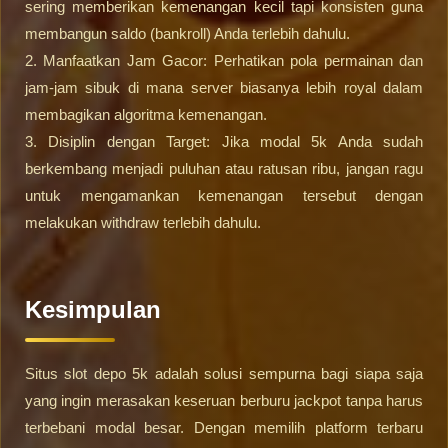
sering memberikan kemenangan kecil tapi konsisten guna
membangun saldo (bankroll) Anda terlebih dahulu.
2. Manfaatkan Jam Gacor: Perhatikan pola permainan dan
jam-jam sibuk di mana server biasanya lebih royal dalam
membagikan algoritma kemenangan.
3. Disiplin dengan Target: Jika modal 5k Anda sudah
berkembang menjadi puluhan atau ratusan ribu, jangan ragu
untuk mengamankan kemenangan tersebut dengan
melakukan withdraw terlebih dahulu.
Kesimpulan
Situs slot depo 5k adalah solusi sempurna bagi siapa saja
yang ingin merasakan keseruan berburu jackpot tanpa harus
terbebani modal besar. Dengan memilih platform terbaru