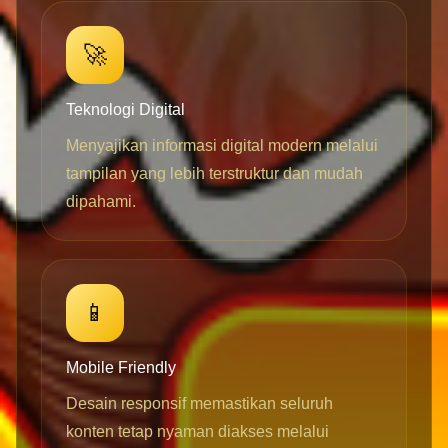
🚀
Teknologi Digital
Menyajikan informasi digital modern melalui
tampilan yang lebih terstruktur dan mudah
dipahami.
📱
Mobile Friendly
Desain responsif memastikan seluruh
konten tetap nyaman diakses melalui