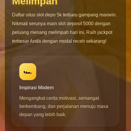
Melimpah
Daftar situs slot depo 5k terbaru gampang maxwin.
Nikmati serunya main slot deposit 5000 dengan
peluang menang melimpah hari ini. Raih jackpot
terbesar Anda dengan modal receh sekarang!
🏎️
Inspirasi Modern
Mengangkat cerita motivasi, semangat
berkembang, dan perjalanan menuju masa
depan yang lebih baik.