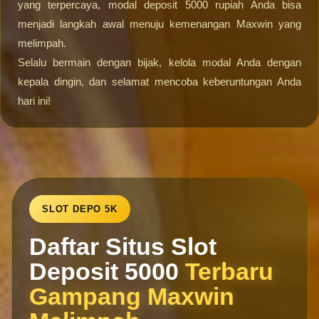
yang terpercaya, modal deposit 5000 rupiah Anda bisa
menjadi langkah awal menuju kemenangan Maxwin yang
melimpah.
Selalu bermain dengan bijak, kelola modal Anda dengan
kepala dingin, dan selamat mencoba keberuntungan Anda
hari ini!
SLOT DEPO 5K
Daftar Situs Slot
Deposit 5000
Terbaru
Gampang Maxwin