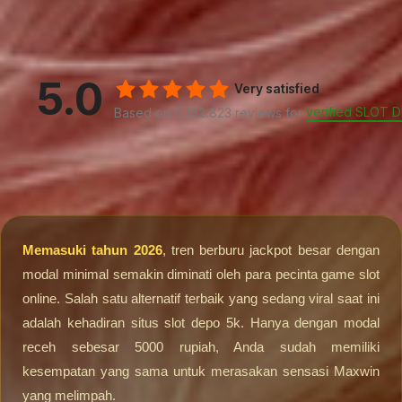
5.0
Very satisfied
verified SLOT 
Based on 6.132.823 reviews for
Memasuki tahun 2026
, tren berburu jackpot besar dengan
modal minimal semakin diminati oleh para pecinta game slot
online. Salah satu alternatif terbaik yang sedang viral saat ini
adalah kehadiran situs slot depo 5k. Hanya dengan modal
receh sebesar 5000 rupiah, Anda sudah memiliki
kesempatan yang sama untuk merasakan sensasi Maxwin
yang melimpah.