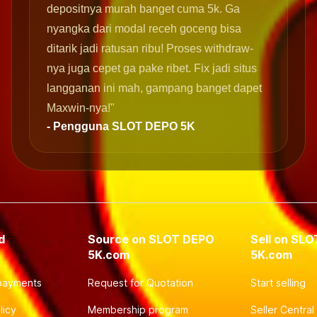
depositnya murah banget cuma 5k. Ga
nyangka dari modal receh goceng bisa
ditarik jadi ratusan ribu! Proses withdraw-
nya juga cepet ga pake ribet. Fix jadi situs
langganan ini mah, gampang banget dapet
Maxwin-nya!"
- Pengguna SLOT DEPO 5K
d
Source on SLOT DEPO
Sell on SL
5K.com
5K.com
payments
Request for Quotation
Start selling
licy
Membership program
Seller Central