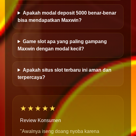
Apakah modal deposit 5000 benar-benar
bisa mendapatkan Maxwin?
Game slot apa yang paling gampang
Maxwin dengan modal kecil?
Apakah situs slot terbaru ini aman dan
terpercaya?
★★★★★
Review Konsumen
"Awalnya iseng doang nyoba karena