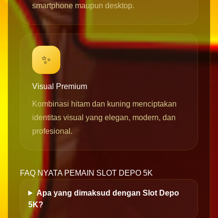
smartphone maupun desktop.
✨
Visual Premium
Kombinasi hitam dan kuning menciptakan
identitas visual yang elegan, modern, dan
profesional.
FAQ NYATA PEMAIN SLOT DEPO 5K
Apa yang dimaksud dengan Slot Depo
5K?