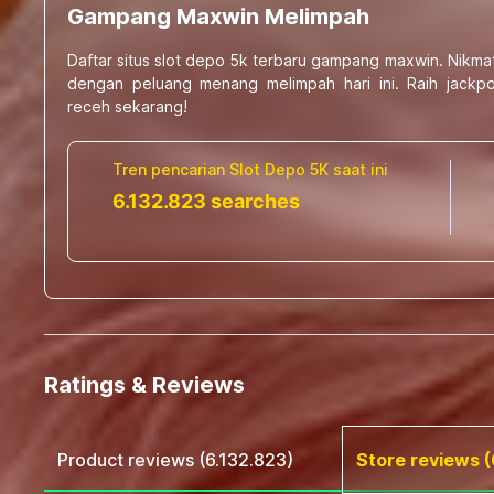
Gampang Maxwin Melimpah
Daftar situs slot depo 5k terbaru gampang maxwin. Nikmat
dengan peluang menang melimpah hari ini. Raih jackp
receh sekarang!
Tren pencarian Slot Depo 5K saat ini
6.132.823 searches
Ratings & Reviews
Product reviews (6.132.823)
Store reviews (