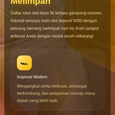
Melimpah
Daftar situs slot depo 5k terbaru gampang maxwin.
Nikmati serunya main slot deposit 5000 dengan
peluang menang melimpah hari ini. Raih jackpot
terbesar Anda dengan modal receh sekarang!
🏎️
Inspirasi Modern
Mengangkat cerita motivasi, semangat
berkembang, dan perjalanan menuju masa
depan yang lebih baik.