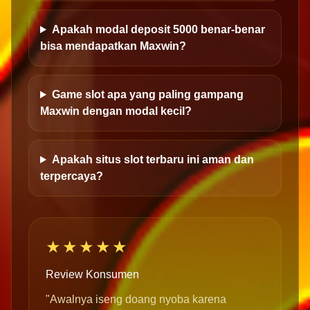
Apakah modal deposit 5000 benar-benar
bisa mendapatkan Maxwin?
Game slot apa yang paling gampang
Maxwin dengan modal kecil?
Apakah situs slot terbaru ini aman dan
terpercaya?
★★★★★
Review Konsumen
"Awalnya iseng doang nyoba karena