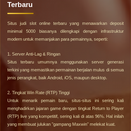
Terbaru
Situs judi slot online terbaru yang menawarkan deposit
minimal 5000 biasanya dilengkapi dengan infrastruktur
modern untuk memanjakan para pemainnya, seperti:
1. Server Anti-Lag & Ringan
Situs terbaru umumnya menggunakan server generasi
terkini yang memastikan permainan berjalan mulus di semua
jenis perangkat, baik Android, iOS, maupun desktop.
2. Tingkat Win Rate (RTP) Tinggi
Untuk menarik pemain baru, situs-situs ini sering kali
menghadirkan jajaran game dengan tingkat Return to Player
(RTP) live yang kompetitif, sering kali di atas 96%. Hal inilah
yang membuat julukan "gampang Maxwin" melekat kuat.