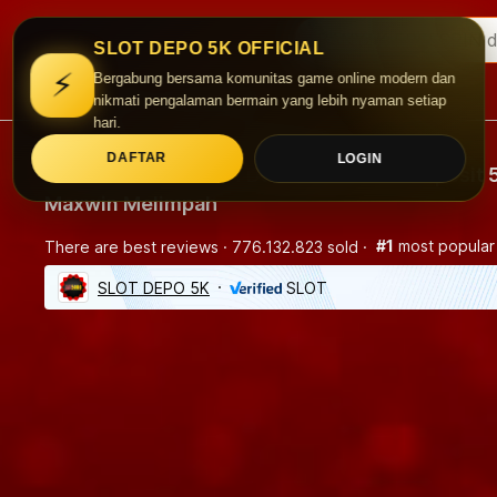
iphones 16
What are you looking 
BANYAK FREESPIN d
SLOT DEPO 5K OFFICIAL
torras phone case
⚡
Bergabung bersama komunitas game online modern dan
samsung note 20 5g 
Home
Kisah Anak Muda
FAQ
nikmati pengalaman bermain yang lebih nyaman setiap
iphones 15 pro max
hari.
SLOT DEPO 5K
SLOT 5K
SLOT DEPOSIT 5K
DAFTAR
LOGIN
SLOT DEPO 5K : Daftar Situs Slot Deposi
Maxwin Melimpah
#1
most popular
There are best reviews
776.132.823 sold
SLOT DEPO 5K
SLOT