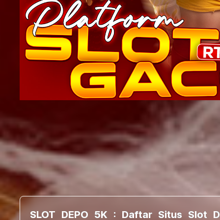
SLOT DEPO 5K : Daftar Situs Slot 