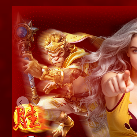
Previous slide