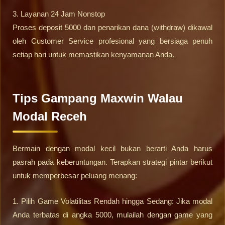
3. Layanan 24 Jam Nonstop
Proses deposit 5000 dan penarikan dana (withdraw) dikawal
oleh Customer Service profesional yang bersiaga penuh
setiap hari untuk memastikan kenyamanan Anda.
Tips Gampang Maxwin Walau
Modal Receh
Bermain dengan modal kecil bukan berarti Anda harus
pasrah pada keberuntungan. Terapkan strategi pintar berikut
untuk memperbesar peluang menang:
1. Pilih Game Volatilitas Rendah hingga Sedang: Jika modal
Anda terbatas di angka 5000, mulailah dengan game yang