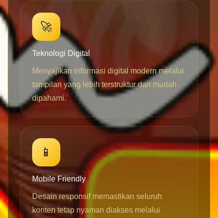
🚀
Teknologi Digital
Menyajikan informasi digital modern melalui
tampilan yang lebih terstruktur dan mudah
dipahami.
📱
Mobile Friendly
Desain responsif memastikan seluruh
konten tetap nyaman diakses melalui