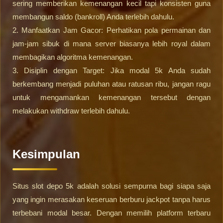
sering memberikan kemenangan kecil tapi konsisten guna
membangun saldo (bankroll) Anda terlebih dahulu.
2. Manfaatkan Jam Gacor: Perhatikan pola permainan dan
jam-jam sibuk di mana server biasanya lebih royal dalam
membagikan algoritma kemenangan.
3. Disiplin dengan Target: Jika modal 5k Anda sudah
berkembang menjadi puluhan atau ratusan ribu, jangan ragu
untuk mengamankan kemenangan tersebut dengan
melakukan withdraw terlebih dahulu.
Kesimpulan
Situs slot depo 5k adalah solusi sempurna bagi siapa saja
yang ingin merasakan keseruan berburu jackpot tanpa harus
terbebani modal besar. Dengan memilih platform terbaru