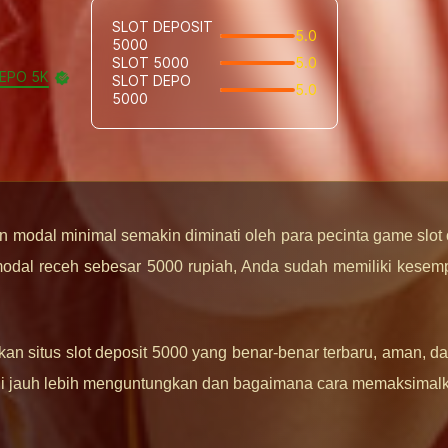
SLOT DEPOSIT
5.0
5000
SLOT 5000
5.0
DEPO 5K
SLOT DEPO
5.0
5000
n modal minimal semakin diminati oleh para pecinta game slot on
n modal receh sebesar 5000 rupiah, Anda sudah memiliki kes
an situs slot deposit 5000 yang benar-benar terbaru, aman, d
ni jauh lebih menguntungkan dan bagaimana cara memaksimal