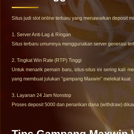
Situs judi slot online terbaru yang menawarkan deposit 
1. Server Anti-Lag & Ringan
Situs terbaru umumnya menggunakan server generasi terk
2. Tingkat Win Rate (RTP) Tinggi
Untuk menarik pemain baru, situs-situs ini sering kali m
yang membuat julukan "gampang Maxwin" melekat kuat.
3. Layanan 24 Jam Nonstop
Proses deposit 5000 dan penarikan dana (withdraw) dika
Tips Gampang Maxwin 