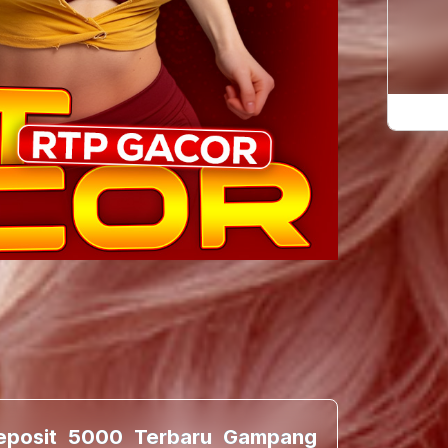
Deposit 5000 Terbaru Gampang