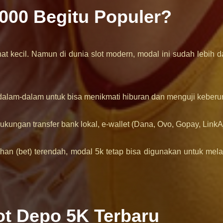
000 Begitu Populer?
t kecil. Namun di dunia slot modern, modal ini sudah lebih da
 dalam-dalam untuk bisa menikmati hiburan dan menguji keberu
dukungan transfer bank lokal, e-wallet (Dana, Ovo, Gopay, LinkA
han (bet) terendah, modal 5k tetap bisa digunakan untuk mel
ot Depo 5K Terbaru