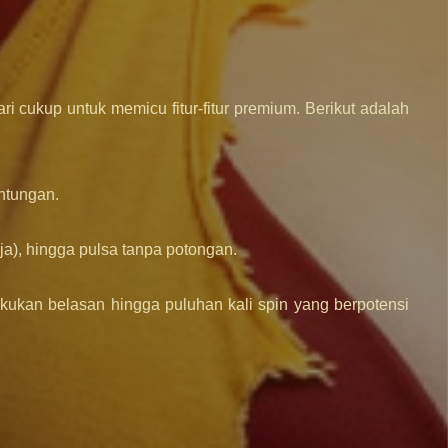
ri cukup untuk memicu fitur-fitur premium. Berikut adalah
ntungan.
ja), hingga pulsa tanpa potongan.
akukan belasan hingga puluhan kali spin yang berpotensi