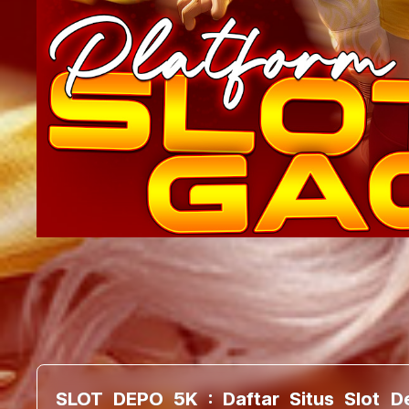
SLOT DEPO 5K : Daftar Situs Slot 