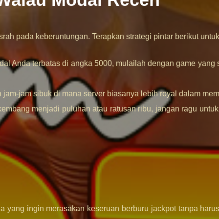
srah pada keberuntungan. Terapkan strategi pintar berikut un
odal Anda terbatas di angka 5000, mulailah dengan game yang
n jam-jam sibuk di mana server biasanya lebih royal dalam m
berkembang menjadi puluhan atau ratusan ribu, jangan ragu u
aja yang ingin merasakan keseruan berburu jackpot tanpa harus