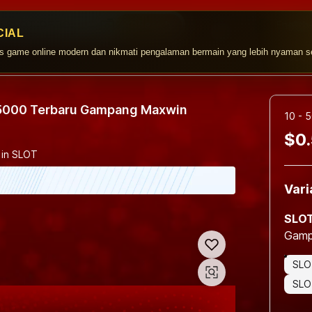
Deliver to:
for?
BANYAK FREESPIN di SLOT DEPO 5K
Search
English
ID
CIAL
 game online modern dan nikmati pengalaman bermain yang lebih nyaman set
cover
SLO
t 5000 Terbaru Gampang Maxwin
10 - 
$0
 in SLOT
Vari
SLOT
Gamp
SLO
SLO