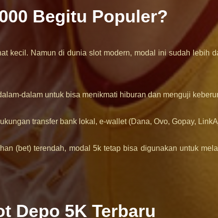
000 Begitu Populer?
t kecil. Namun di dunia slot modern, modal ini sudah lebih da
 dalam-dalam untuk bisa menikmati hiburan dan menguji keberu
dukungan transfer bank lokal, e-wallet (Dana, Ovo, Gopay, LinkA
han (bet) terendah, modal 5k tetap bisa digunakan untuk mel
ot Depo 5K Terbaru