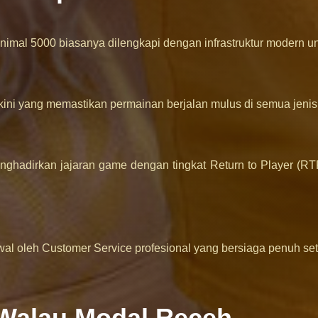
minimal 5000 biasanya dilengkapi dengan infrastruktur modern 
ini yang memastikan permainan berjalan mulus di semua jenis 
enghadirkan jajaran game dengan tingkat Return to Player (RTP) 
wal oleh Customer Service profesional yang bersiaga penuh s
Walau Modal Receh