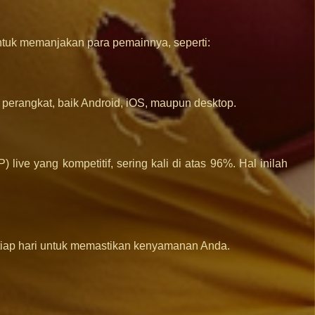
untuk memanjakan para pemainnya, seperti:
perangkat, baik Android, iOS, maupun desktop.
live yang kompetitif, sering kali di atas 96%. Hal inilah
etiap hari untuk memastikan kenyamanan Anda.