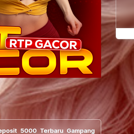
Deposit 5000 Terbaru Gampang