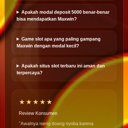
Apakah modal deposit 5000 benar-benar
bisa mendapatkan Maxwin?
Game slot apa yang paling gampang
Maxwin dengan modal kecil?
Apakah situs slot terbaru ini aman dan
terpercaya?
★★★★★
Review Konsumen
"Awalnya iseng doang nyoba karena