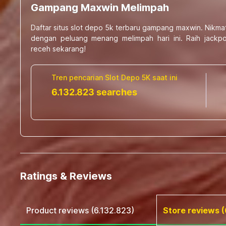
Gampang Maxwin Melimpah
Daftar situs slot depo 5k terbaru gampang maxwin. Nikmat
dengan peluang menang melimpah hari ini. Raih jackp
receh sekarang!
Tren pencarian Slot Depo 5K saat ini
6.132.823 searches
Ratings & Reviews
Product reviews (6.132.823)
Store reviews (