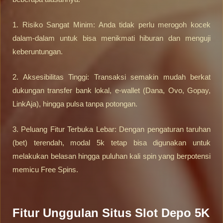
1. Risiko Sangat Minim: Anda tidak perlu merogoh kocek
dalam-dalam untuk bisa menikmati hiburan dan menguji
keberuntungan.
2. Aksesibilitas Tinggi: Transaksi semakin mudah berkat
dukungan transfer bank lokal, e-wallet (Dana, Ovo, Gopay,
LinkAja), hingga pulsa tanpa potongan.
3. Peluang Fitur Terbuka Lebar: Dengan pengaturan taruhan
(bet) terendah, modal 5k tetap bisa digunakan untuk
melakukan belasan hingga puluhan kali spin yang berpotensi
memicu Free Spins.
Fitur Unggulan Situs Slot Depo 5K