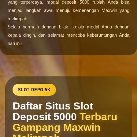
yang terpercaya, modal deposit 5000 rupiah Anda bisa
menjadi langkah awal menuju kemenangan Maxwin yang
melimpah.
Selalu bermain dengan bijak, kelola modal Anda dengan
kepala dingin, dan selamat mencoba keberuntungan Anda
hari ini!
SLOT DEPO 5K
Daftar Situs Slot
Deposit 5000
Terbaru
Gampang Maxwin