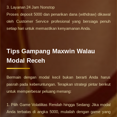
3. Layanan 24 Jam Nonstop
Proses deposit 5000 dan penarikan dana (withdraw) dikawal
oleh Customer Service profesional yang bersiaga penuh
setiap hari untuk memastikan kenyamanan Anda.
Tips Gampang Maxwin Walau
Modal Receh
Bermain dengan modal kecil bukan berarti Anda harus
pasrah pada keberuntungan. Terapkan strategi pintar berikut
untuk memperbesar peluang menang:
1. Pilih Game Volatilitas Rendah hingga Sedang: Jika modal
Anda terbatas di angka 5000, mulailah dengan game yang