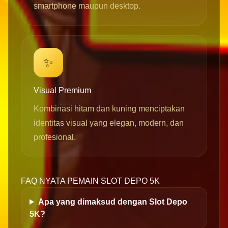
smartphone maupun desktop.
✨
Visual Premium
Kombinasi hitam dan kuning menciptakan
identitas visual yang elegan, modern, dan
profesional.
FAQ NYATA PEMAIN SLOT DEPO 5K
Apa yang dimaksud dengan Slot Depo
5K?