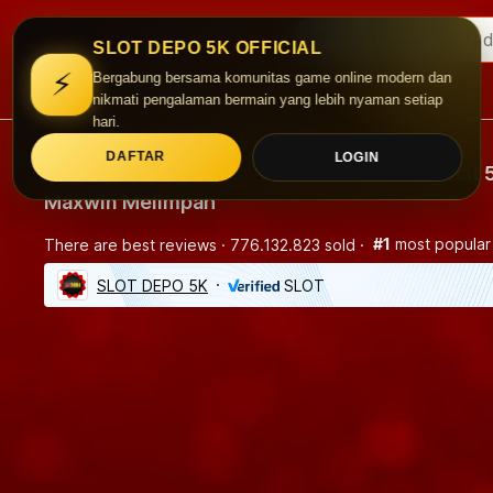
iphones 16
What are you looking 
BANYAK FREESPIN d
SLOT DEPO 5K OFFICIAL
torras phone case
⚡
Bergabung bersama komunitas game online modern dan
samsung note 20 5g 
Home
Kisah Anak Muda
FAQ
nikmati pengalaman bermain yang lebih nyaman setiap
iphones 15 pro max
hari.
SLOT DEPO 5K
SLOT 5K
SLOT DEPOSIT 5K
DAFTAR
LOGIN
SLOT DEPO 5K : Daftar Situs Slot Deposi
Maxwin Melimpah
#1
most popular
There are best reviews
776.132.823 sold
SLOT DEPO 5K
SLOT