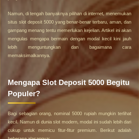
Namun, di tengah banyaknya pilihan di internet, menemukan
situs slot deposit 5000 yang benar-benar terbaru, aman, dan
gampang menang tentu memerlukan kejelian. Artikel ini akan
mengulas mengapa bermain dengan modal kecil kini jauh
lebih menguntungkan dan bagaimana cara
memaksimalkannya.
Mengapa Slot Deposit 5000 Begitu
Populer?
Bagi sebagian orang, nominal 5000 rupiah mungkin terlihat
kecil. Namun di dunia slot modern, modal ini sudah lebih dari
cukup untuk memicu fitur-fitur premium. Berikut adalah
beberapa alasannya: