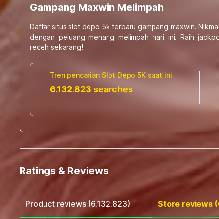
Gampang Maxwin Melimpah
Daftar situs slot depo 5k terbaru gampang maxwin. Nikmat
dengan peluang menang melimpah hari ini. Raih jackp
receh sekarang!
Tren pencarian Slot Depo 5K saat ini
6.132.823 searches
Ratings & Reviews
Product reviews (6.132.823)
Store reviews (