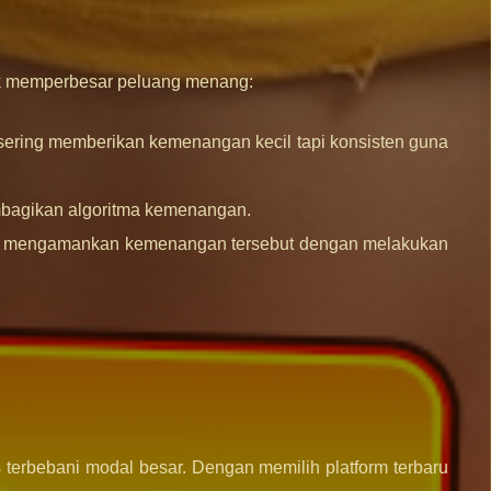
tuk memperbesar peluang menang:
 sering memberikan kemenangan kecil tapi konsisten guna
embagikan algoritma kemenangan.
ntuk mengamankan kemenangan tersebut dengan melakukan
 terbebani modal besar. Dengan memilih platform terbaru