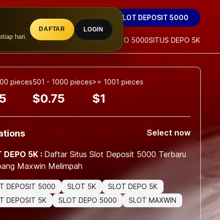
-IDR
SLOT 5000
SLOT DEPOSIT 5000
DAFTAR
LOGIN
iap hari.
T 5000
SLOT DEPOSIT 5000
SLOT DEPO 5000
SITUS DEPO 5K
500 pieces
501 - 1000 pieces
>= 1001 pieces
.5
$0.75
$1
Select now
ations
 DEPO 5K :
Daftar Situs Slot Deposit 5000 Terbaru
ang Maxwin Melimpah
T DEPOSIT 5000
SLOT 5K
SLOT DEPO 5K
T DEPOSIT 5K
SLOT DEPO 5000
SLOT MAXWIN