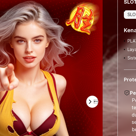
SLO
SL
Ken
PLA
Lay
Sis
Prot
P
P

Next slide
t
d
s
b