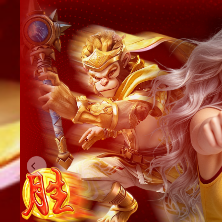
Previous slide