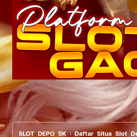
SLOT DEPO 5K : Daftar Situs Slot 