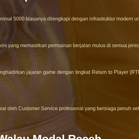
minimal 5000 biasanya dilengkapi dengan infrastruktur modern 
ini yang memastikan permainan berjalan mulus di semua jenis 
enghadirkan jajaran game dengan tingkat Return to Player (RTP) 
wal oleh Customer Service profesional yang bersiaga penuh s
Walau Modal Receh