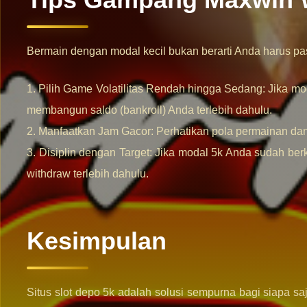
Bermain dengan modal kecil bukan berarti Anda harus pa
1. Pilih Game Volatilitas Rendah hingga Sedang: Jika m
membangun saldo (bankroll) Anda terlebih dahulu.
2. Manfaatkan Jam Gacor: Perhatikan pola permainan da
3. Disiplin dengan Target: Jika modal 5k Anda sudah 
withdraw terlebih dahulu.
Kesimpulan
Situs slot depo 5k adalah solusi sempurna bagi siapa s