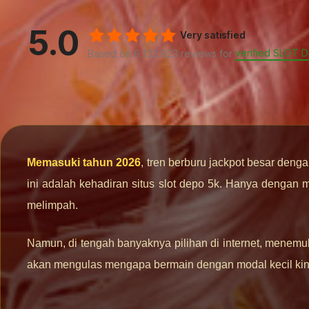
5.0
Very satisfied
verified SLOT 
Based on 6.132.823 reviews for
Memasuki tahun 2026
, tren berburu jackpot besar denga
ini adalah kehadiran situs slot depo 5k. Hanya denga
melimpah.
Namun, di tengah banyaknya pilihan di internet, menemuk
akan mengulas mengapa bermain dengan modal kecil ki