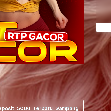
Deposit 5000 Terbaru Gampang