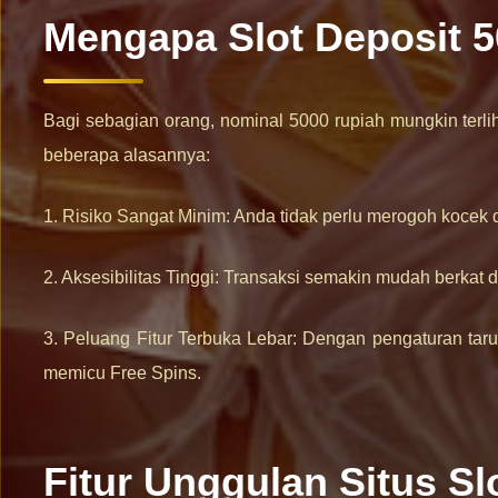
Mengapa Slot Deposit 5
Bagi sebagian orang, nominal 5000 rupiah mungkin terliha
beberapa alasannya:
1. Risiko Sangat Minim: Anda tidak perlu merogoh kocek
2. Aksesibilitas Tinggi: Transaksi semakin mudah berkat 
3. Peluang Fitur Terbuka Lebar: Dengan pengaturan taru
memicu Free Spins.
Fitur Unggulan Situs Sl