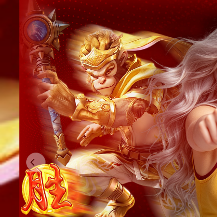
Previous slide