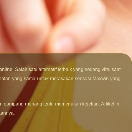
line. Salah satu alternatif terbaik yang sedang viral saat
empatan yang sama untuk merasakan sensasi Maxwin yang
an gampang menang tentu memerlukan kejelian. Artikel ini
kannya.