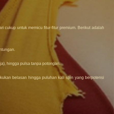
ri cukup untuk memicu fitur-fitur premium. Berikut adalah
ntungan.
ja), hingga pulsa tanpa potongan.
akukan belasan hingga puluhan kali spin yang berpotensi