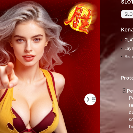
SLO
SL
Ken
PLA
Lay
Sis
Prot
P
P

Next slide
t
d
s
b