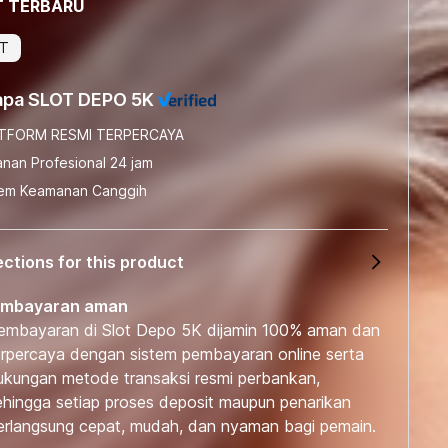
T TERBARU
OT
apa SLOT DEPO 5K
TFORM RESMI TERPERCAYA
anan Profesional 24 jam
tem Keamanan Canggih
ections for this product
embayaran aman
embayaran di Slot Depo 5K dijamin 100% aman dan
erpercaya dengan sistem pembayaran online serta
ukungan metode transaksi resmi perbankan,
ehingga setiap proses deposit maupun penarikan
erlangsung cepat, mudah, dan nyaman bagi pemain.