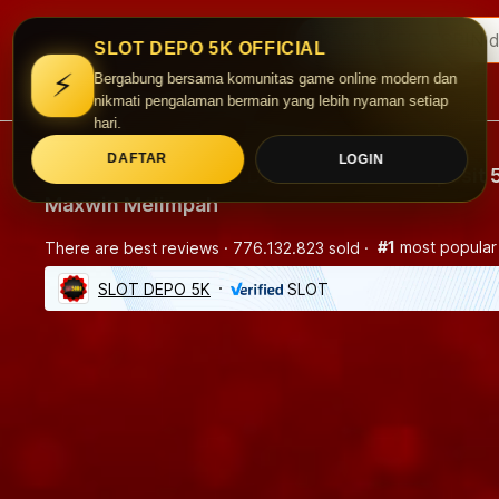
iphones 16
What are you looking 
BANYAK FREESPIN d
SLOT DEPO 5K OFFICIAL
torras phone case
⚡
Bergabung bersama komunitas game online modern dan
samsung note 20 5g 
Home
Kisah Anak Muda
FAQ
nikmati pengalaman bermain yang lebih nyaman setiap
iphones 15 pro max
hari.
SLOT DEPO 5K
SLOT 5K
SLOT DEPOSIT 5K
DAFTAR
LOGIN
SLOT DEPO 5K : Daftar Situs Slot Deposi
Maxwin Melimpah
#1
most popular
There are best reviews
776.132.823 sold
SLOT DEPO 5K
SLOT