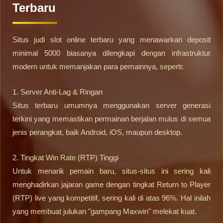
Terbaru
Situs judi slot online terbaru yang menawarkan deposit
minimal 5000 biasanya dilengkapi dengan infrastruktur
modern untuk memanjakan para pemainnya, seperti:
1. Server Anti-Lag & Ringan
Situs terbaru umumnya menggunakan server generasi
terkini yang memastikan permainan berjalan mulus di semua
jenis perangkat, baik Android, iOS, maupun desktop.
2. Tingkat Win Rate (RTP) Tinggi
Untuk menarik pemain baru, situs-situs ini sering kali
menghadirkan jajaran game dengan tingkat Return to Player
(RTP) live yang kompetitif, sering kali di atas 96%. Hal inilah
yang membuat julukan "gampang Maxwin" melekat kuat.