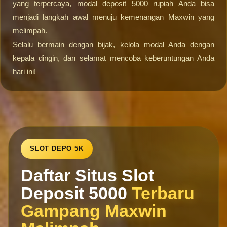
yang terpercaya, modal deposit 5000 rupiah Anda bisa
menjadi langkah awal menuju kemenangan Maxwin yang
melimpah.
Selalu bermain dengan bijak, kelola modal Anda dengan
kepala dingin, dan selamat mencoba keberuntungan Anda
hari ini!
SLOT DEPO 5K
Daftar Situs Slot
Deposit 5000
Terbaru
Gampang Maxwin