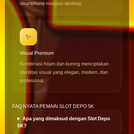
smartphone maupun desktop.
✨
Visual Premium
Kombinasi hitam dan kuning menciptakan
identitas visual yang elegan, modern, dan
profesional.
FAQ NYATA PEMAIN SLOT DEPO 5K
Apa yang dimaksud dengan Slot Depo
5K?