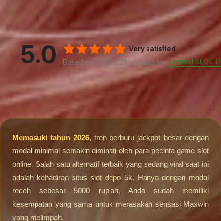
5.0
Very satisfied
verified SLOT 
Based on 6.132.823 reviews for
Memasuki tahun 2026
, tren berburu jackpot besar dengan
modal minimal semakin diminati oleh para pecinta game slot
online. Salah satu alternatif terbaik yang sedang viral saat ini
adalah kehadiran situs slot depo 5k. Hanya dengan modal
receh sebesar 5000 rupiah, Anda sudah memiliki
kesempatan yang sama untuk merasakan sensasi Maxwin
yang melimpah.