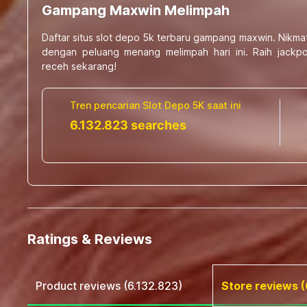
Gampang Maxwin Melimpah
Daftar situs slot depo 5k terbaru gampang maxwin. Nikmat
dengan peluang menang melimpah hari ini. Raih jackp
receh sekarang!
Tren pencarian Slot Depo 5K saat ini
6.132.823 searches
Ratings & Reviews
Product reviews (6.132.823)
Store reviews (