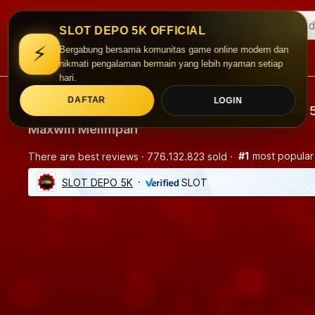
iphones 16
What are you looking 
BANYAK FREESPIN d
SLOT DEPO 5K OFFICIAL
torras phone case
⚡
Bergabung bersama komunitas game online modern dan
samsung note 20 5g 
Home
Kisah Anak Muda
FAQ
nikmati pengalaman bermain yang lebih nyaman setiap
iphones 15 pro max
hari.
SLOT DEPO 5K
SLOT 5K
SLOT DEPOSIT 5K
DAFTAR
LOGIN
SLOT DEPO 5K : Daftar Situs Slot Deposi
Maxwin Melimpah
#1
most popular
There are best reviews
776.132.823 sold
SLOT DEPO 5K
SLOT