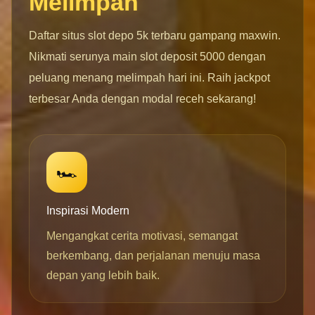
Melimpah
Daftar situs slot depo 5k terbaru gampang maxwin.
Nikmati serunya main slot deposit 5000 dengan
peluang menang melimpah hari ini. Raih jackpot
terbesar Anda dengan modal receh sekarang!
🏎️
Inspirasi Modern
Mengangkat cerita motivasi, semangat
berkembang, dan perjalanan menuju masa
depan yang lebih baik.