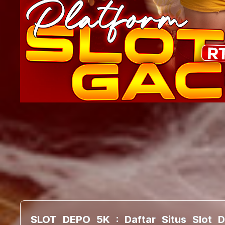
SLOT DEPO 5K : Daftar Situs Slot 