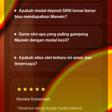
Apakah modal deposit 5000 benar-benar
bisa mendapatkan Maxwin?
Game slot apa yang paling gampang
Maxwin dengan modal kecil?
Apakah situs slot terbaru ini aman dan
terpercaya?
★★★★★
Review Konsumen
"Awalnya iseng doang nyoba karena