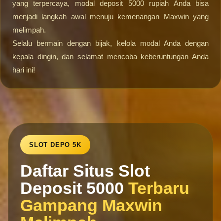
yang terpercaya, modal deposit 5000 rupiah Anda bisa
menjadi langkah awal menuju kemenangan Maxwin yang
melimpah.
Selalu bermain dengan bijak, kelola modal Anda dengan
kepala dingin, dan selamat mencoba keberuntungan Anda
hari ini!
SLOT DEPO 5K
Daftar Situs Slot
Deposit 5000
Terbaru
Gampang Maxwin