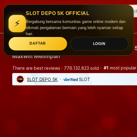
iphones 16
What are you looking 
BANYAK FREESPIN d
SLOT DEPO 5K OFFICIAL
torras phone case
⚡
Bergabung bersama komunitas game online modern dan
samsung note 20 5g 
Home
Kisah Anak Muda
FAQ
nikmati pengalaman bermain yang lebih nyaman setiap
iphones 15 pro max
hari.
SLOT DEPO 5K
SLOT 5K
SLOT DEPOSIT 5K
DAFTAR
LOGIN
SLOT DEPO 5K : Daftar Situs Slot Deposi
Maxwin Melimpah
#1
most popular
There are best reviews
776.132.823 sold
SLOT DEPO 5K
SLOT