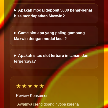
Apakah modal deposit 5000 benar-benar
bisa mendapatkan Maxwin?
Game slot apa yang paling gampang
Maxwin dengan modal kecil?
Apakah situs slot terbaru ini aman dan
terpercaya?
★★★★★
Review Konsumen
"Awalnya iseng doang nyoba karena