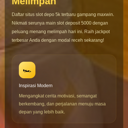
Melimpah
Daftar situs slot depo 5k terbaru gampang maxwin.
Nikmati serunya main slot deposit 5000 dengan
peluang menang melimpah hari ini. Raih jackpot
terbesar Anda dengan modal receh sekarang!
🏎️
Inspirasi Modern
Mengangkat cerita motivasi, semangat
berkembang, dan perjalanan menuju masa
depan yang lebih baik.