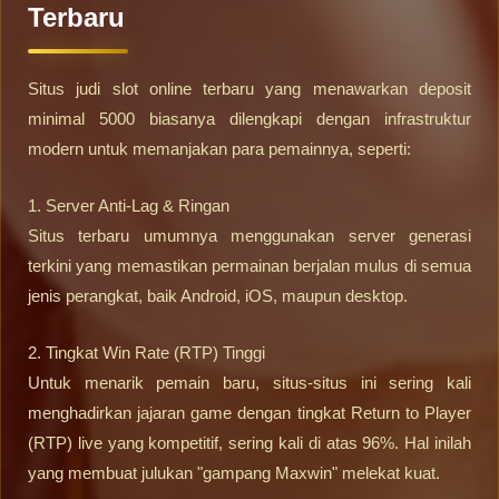
Terbaru
Situs judi slot online terbaru yang menawarkan deposit
minimal 5000 biasanya dilengkapi dengan infrastruktur
modern untuk memanjakan para pemainnya, seperti:
1. Server Anti-Lag & Ringan
Situs terbaru umumnya menggunakan server generasi
terkini yang memastikan permainan berjalan mulus di semua
jenis perangkat, baik Android, iOS, maupun desktop.
2. Tingkat Win Rate (RTP) Tinggi
Untuk menarik pemain baru, situs-situs ini sering kali
menghadirkan jajaran game dengan tingkat Return to Player
(RTP) live yang kompetitif, sering kali di atas 96%. Hal inilah
yang membuat julukan "gampang Maxwin" melekat kuat.