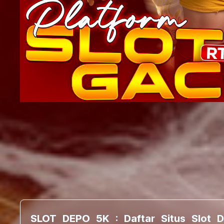
SLOT DEPO 5K : Daftar Situs Slot 