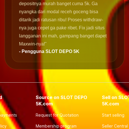
depositnya murah banget cuma 5k. Ga
nyangka dari modal receh goceng bisa
ditarik jadi ratusan ribu! Proses withdraw-
nya juga cepet ga pake ribet. Fix jadi situs
langganan ini mah, gampang banget dapet
Maxwin-nya!"
- Pengguna SLOT DEPO 5K
d
Source on SLOT DEPO
Sell on SL
5K.com
5K.com
payments
Request for Quotation
Start selling
licy
Membership program
Seller Central