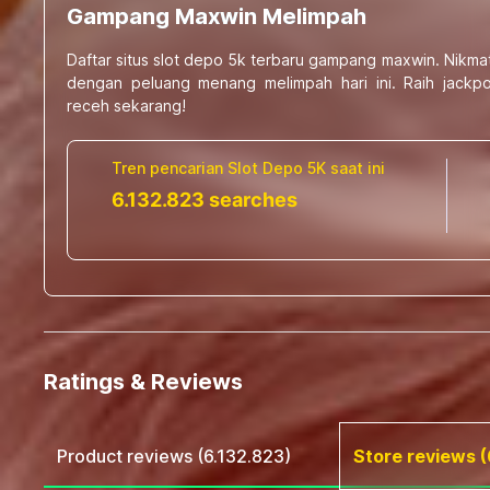
Gampang Maxwin Melimpah
Daftar situs slot depo 5k terbaru gampang maxwin. Nikmat
dengan peluang menang melimpah hari ini. Raih jackp
receh sekarang!
Tren pencarian Slot Depo 5K saat ini
6.132.823 searches
Ratings & Reviews
Product reviews (6.132.823)
Store reviews (