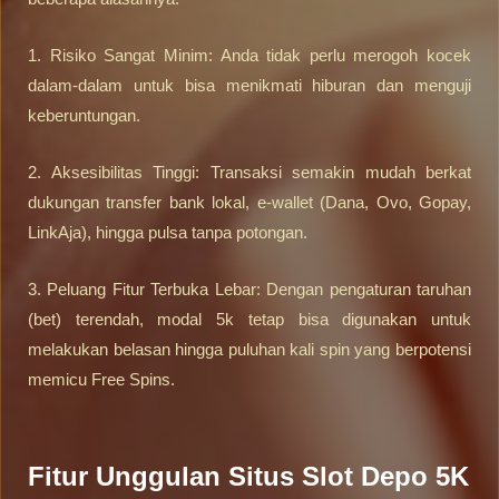
1. Risiko Sangat Minim: Anda tidak perlu merogoh kocek
dalam-dalam untuk bisa menikmati hiburan dan menguji
keberuntungan.
2. Aksesibilitas Tinggi: Transaksi semakin mudah berkat
dukungan transfer bank lokal, e-wallet (Dana, Ovo, Gopay,
LinkAja), hingga pulsa tanpa potongan.
3. Peluang Fitur Terbuka Lebar: Dengan pengaturan taruhan
(bet) terendah, modal 5k tetap bisa digunakan untuk
melakukan belasan hingga puluhan kali spin yang berpotensi
memicu Free Spins.
Fitur Unggulan Situs Slot Depo 5K