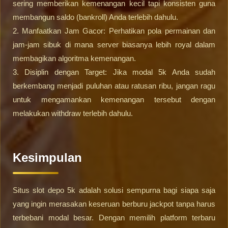
sering memberikan kemenangan kecil tapi konsisten guna
membangun saldo (bankroll) Anda terlebih dahulu.
2. Manfaatkan Jam Gacor: Perhatikan pola permainan dan
jam-jam sibuk di mana server biasanya lebih royal dalam
membagikan algoritma kemenangan.
3. Disiplin dengan Target: Jika modal 5k Anda sudah
berkembang menjadi puluhan atau ratusan ribu, jangan ragu
untuk mengamankan kemenangan tersebut dengan
melakukan withdraw terlebih dahulu.
Kesimpulan
Situs slot depo 5k adalah solusi sempurna bagi siapa saja
yang ingin merasakan keseruan berburu jackpot tanpa harus
terbebani modal besar. Dengan memilih platform terbaru