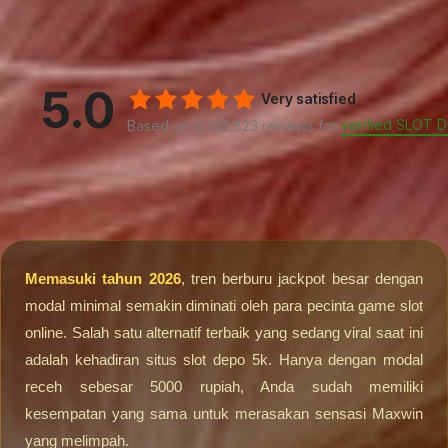
5.0
Very satisfied
verified SLOT 
Based on 6.132.823 reviews for
Memasuki tahun 2026
, tren berburu jackpot besar dengan
modal minimal semakin diminati oleh para pecinta game slot
online. Salah satu alternatif terbaik yang sedang viral saat ini
adalah kehadiran situs slot depo 5k. Hanya dengan modal
receh sebesar 5000 rupiah, Anda sudah memiliki
kesempatan yang sama untuk merasakan sensasi Maxwin
yang melimpah.