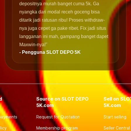
depositnya murah banget cuma 5k. Ga
nyangka dari modal receh goceng bisa
ditarik jadi ratusan ribu! Proses withdraw-
nya juga cepet ga pake ribet. Fix jadi situs
langganan ini mah, gampang banget dapet
Maxwin-nya!"
- Pengguna SLOT DEPO 5K
d
Source on SLOT DEPO
Sell on SL
5K.com
5K.com
payments
Request for Quotation
Start selling
licy
Membership program
Seller Central