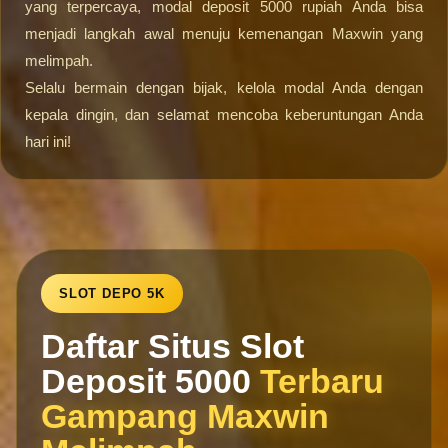
yang terpercaya, modal deposit 5000 rupiah Anda bisa
menjadi langkah awal menuju kemenangan Maxwin yang
melimpah.
Selalu bermain dengan bijak, kelola modal Anda dengan
kepala dingin, dan selamat mencoba keberuntungan Anda
hari ini!
SLOT DEPO 5K
Daftar Situs Slot
Deposit 5000
Terbaru
Gampang Maxwin