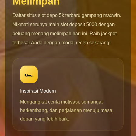
Melimpah
Daftar situs slot depo 5k terbaru gampang maxwin.
Nikmati serunya main slot deposit 5000 dengan
peluang menang melimpah hari ini. Raih jackpot
terbesar Anda dengan modal receh sekarang!
🏎️
Inspirasi Modern
Mengangkat cerita motivasi, semangat
berkembang, dan perjalanan menuju masa
depan yang lebih baik.