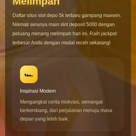
Melimpah
Daftar situs slot depo 5k terbaru gampang maxwin.
Nikmati serunya main slot deposit 5000 dengan
peluang menang melimpah hari ini. Raih jackpot
terbesar Anda dengan modal receh sekarang!
🏎️
Inspirasi Modern
Mengangkat cerita motivasi, semangat
berkembang, dan perjalanan menuju masa
depan yang lebih baik.