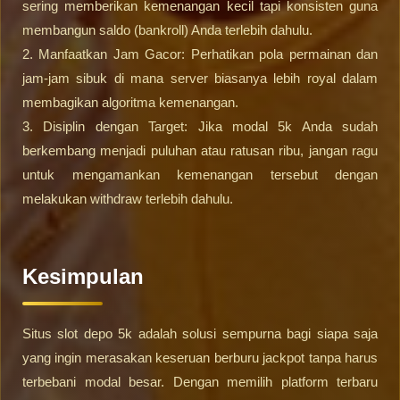
sering memberikan kemenangan kecil tapi konsisten guna
membangun saldo (bankroll) Anda terlebih dahulu.
2. Manfaatkan Jam Gacor: Perhatikan pola permainan dan
jam-jam sibuk di mana server biasanya lebih royal dalam
membagikan algoritma kemenangan.
3. Disiplin dengan Target: Jika modal 5k Anda sudah
berkembang menjadi puluhan atau ratusan ribu, jangan ragu
untuk mengamankan kemenangan tersebut dengan
melakukan withdraw terlebih dahulu.
Kesimpulan
Situs slot depo 5k adalah solusi sempurna bagi siapa saja
yang ingin merasakan keseruan berburu jackpot tanpa harus
terbebani modal besar. Dengan memilih platform terbaru