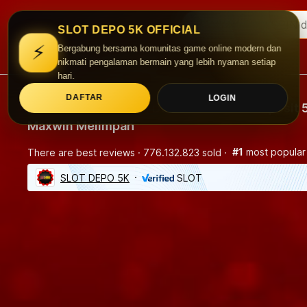
iphones 16
What are you looking 
BANYAK FREESPIN d
SLOT DEPO 5K OFFICIAL
torras phone case
⚡
Bergabung bersama komunitas game online modern dan
samsung note 20 5g 
Home
Kisah Anak Muda
FAQ
nikmati pengalaman bermain yang lebih nyaman setiap
iphones 15 pro max
hari.
SLOT DEPO 5K
SLOT 5K
SLOT DEPOSIT 5K
DAFTAR
LOGIN
SLOT DEPO 5K : Daftar Situs Slot Deposi
Maxwin Melimpah
#1
most popular
There are best reviews
776.132.823 sold
SLOT DEPO 5K
SLOT