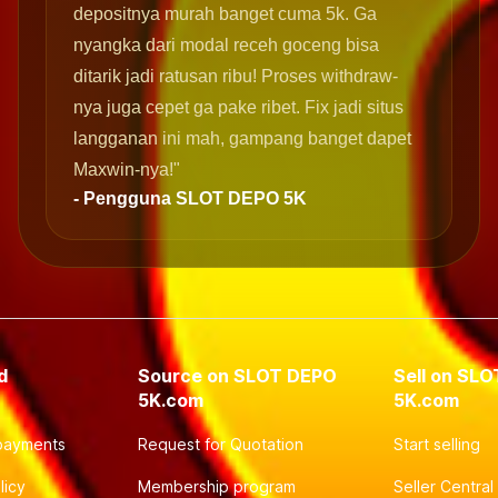
depositnya murah banget cuma 5k. Ga
nyangka dari modal receh goceng bisa
ditarik jadi ratusan ribu! Proses withdraw-
nya juga cepet ga pake ribet. Fix jadi situs
langganan ini mah, gampang banget dapet
Maxwin-nya!"
- Pengguna SLOT DEPO 5K
d
Source on SLOT DEPO
Sell on SL
5K.com
5K.com
payments
Request for Quotation
Start selling
licy
Membership program
Seller Central