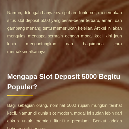
Namun, di tengah banyaknya pilihan di internet, menemukan
situs slot deposit 5000 yang benar-benar terbaru, aman, dan
gampang menang tentu memerlukan kejelian. Artikel ini akan
mengulas mengapa bermain dengan modal kecil kini jauh
lebih menguntungkan dan bagaimana cara
memaksimalkannya.
Mengapa Slot Deposit 5000 Begitu
Populer?
Bagi sebagian orang, nominal 5000 rupiah mungkin terlihat
kecil. Namun di dunia slot modern, modal ini sudah lebih dari
cukup untuk memicu fitur-fitur premium. Berikut adalah
beberapa alasannya: