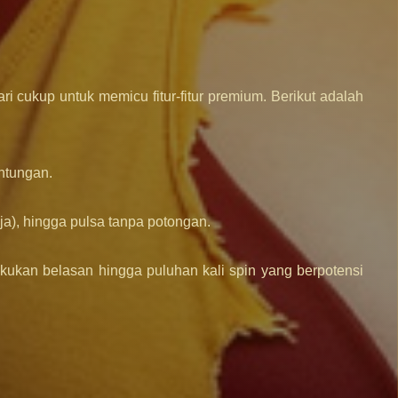
ri cukup untuk memicu fitur-fitur premium. Berikut adalah
ntungan.
ja), hingga pulsa tanpa potongan.
akukan belasan hingga puluhan kali spin yang berpotensi