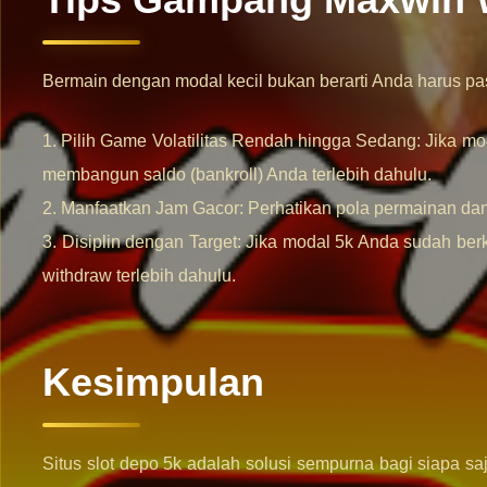
Bermain dengan modal kecil bukan berarti Anda harus pa
1. Pilih Game Volatilitas Rendah hingga Sedang: Jika m
membangun saldo (bankroll) Anda terlebih dahulu.
2. Manfaatkan Jam Gacor: Perhatikan pola permainan da
3. Disiplin dengan Target: Jika modal 5k Anda sudah 
withdraw terlebih dahulu.
Kesimpulan
Situs slot depo 5k adalah solusi sempurna bagi siapa s