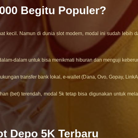
000 Begitu Populer?
t kecil. Namun di dunia slot modern, modal ini sudah lebih da
 dalam-dalam untuk bisa menikmati hiburan dan menguji keberu
dukungan transfer bank lokal, e-wallet (Dana, Ovo, Gopay, LinkA
han (bet) terendah, modal 5k tetap bisa digunakan untuk mel
ot Depo 5K Terbaru