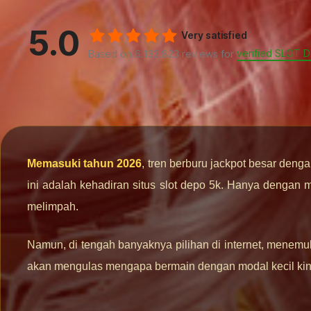
5.0
Very satisfied
verified SLOT 
Based on 6.132.823 reviews for
Memasuki tahun 2026
, tren berburu jackpot besar denga
ini adalah kehadiran situs slot depo 5k. Hanya denga
melimpah.
Namun, di tengah banyaknya pilihan di internet, menemuk
akan mengulas mengapa bermain dengan modal kecil ki