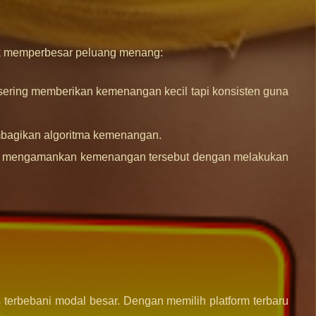
tuk memperbesar peluang menang:
 sering memberikan kemenangan kecil tapi konsisten guna
embagikan algoritma kemenangan.
ntuk mengamankan kemenangan tersebut dengan melakukan
 terbebani modal besar. Dengan memilih platform terbaru