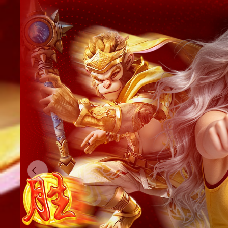
Previous slide