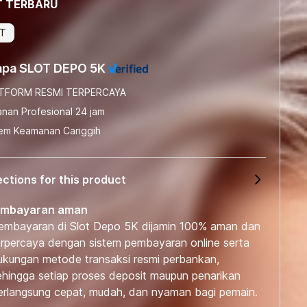
T TERBARU
OT
apa SLOT DEPO 5K
TFORM RESMI TERPERCAYA
anan Profesional 24 jam
tem Keamanan Canggih
ections for this product
embayaran aman
embayaran di Slot Depo 5K dijamin 100% aman dan
erpercaya dengan sistem pembayaran online serta
ukungan metode transaksi resmi perbankan,
ehingga setiap proses deposit maupun penarikan
erlangsung cepat, mudah, dan nyaman bagi pemain.