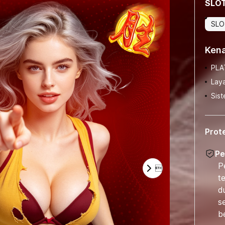
SLO
SL
Ken
PLA
Lay
Sis
Prot
P
P

Next slide
t
d
s
b