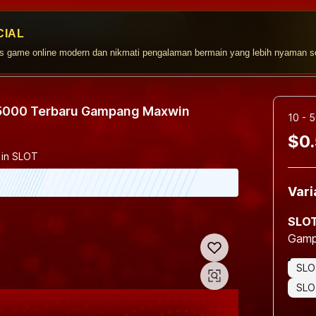
Deliver to:
for?
BANYAK FREESPIN di SLOT DEPO 5K
Search
English
ID
CIAL
 game online modern dan nikmati pengalaman bermain yang lebih nyaman set
cover
SLO
t 5000 Terbaru Gampang Maxwin
10 - 
$0
 in SLOT
Vari
SLOT
Gamp
SLO
SLO