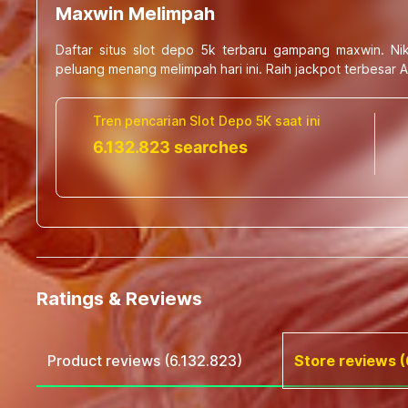
Maxwin Melimpah
Daftar situs slot depo 5k terbaru gampang maxwin. Ni
peluang menang melimpah hari ini. Raih jackpot terbesar
Tren pencarian Slot Depo 5K saat ini
6.132.823 searches
Ratings & Reviews
Product reviews (6.132.823)
Store reviews (