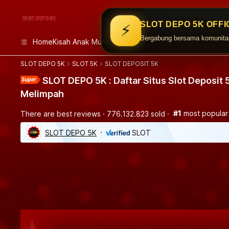
iphones 16
What are you looking 
SLOT DEPO 5K OFFI
⚡
torras phone case
Bergabung bersama komunitas
samsung note 20 5g 
Home
Kisah Anak Muda
FAQ
iphones 15 pro max
SLOT DEPO 5K
SLOT 5K
SLOT DEPOSIT 5K
SLOT DEPO 5K : Daftar Situs Slot Deposi
Melimpah
#1
most popular
There are best reviews
776.132.823 sold
SLOT DEPO 5K
SLOT