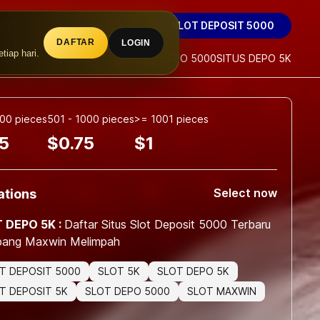
-IDR
SLOT 5000
SLOT DEPOSIT 5000
DAFTAR
LOGIN
iap hari.
T 5000
SLOT DEPOSIT 5000
SLOT DEPO 5000
SITUS DEPO 5K
500 pieces
501 - 1000 pieces
>= 1001 pieces
.5
$0.75
$1
Select now
ations
 DEPO 5K :
Daftar Situs Slot Deposit 5000 Terbaru
ang Maxwin Melimpah
T DEPOSIT 5000
SLOT 5K
SLOT DEPO 5K
T DEPOSIT 5K
SLOT DEPO 5000
SLOT MAXWIN