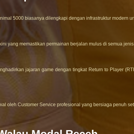
minimal 5000 biasanya dilengkapi dengan infrastruktur modern 
ini yang memastikan permainan berjalan mulus di semua jenis 
enghadirkan jajaran game dengan tingkat Return to Player (RTP) 
wal oleh Customer Service profesional yang bersiaga penuh s
Walau Modal Receh