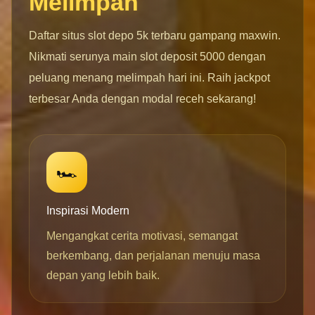
Melimpah
Daftar situs slot depo 5k terbaru gampang maxwin.
Nikmati serunya main slot deposit 5000 dengan
peluang menang melimpah hari ini. Raih jackpot
terbesar Anda dengan modal receh sekarang!
🏎️
Inspirasi Modern
Mengangkat cerita motivasi, semangat
berkembang, dan perjalanan menuju masa
depan yang lebih baik.