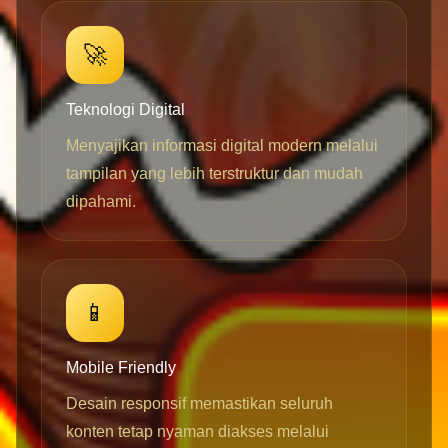
🚀
Teknologi Digital
Menyajikan informasi digital modern melalui
tampilan yang lebih terstruktur dan mudah
dipahami.
📱
Mobile Friendly
Desain responsif memastikan seluruh
konten tetap nyaman diakses melalui