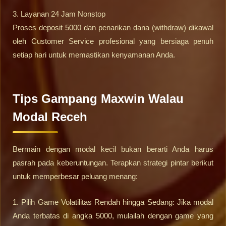
3. Layanan 24 Jam Nonstop
Proses deposit 5000 dan penarikan dana (withdraw) dikawal
oleh Customer Service profesional yang bersiaga penuh
setiap hari untuk memastikan kenyamanan Anda.
Tips Gampang Maxwin Walau
Modal Receh
Bermain dengan modal kecil bukan berarti Anda harus
pasrah pada keberuntungan. Terapkan strategi pintar berikut
untuk memperbesar peluang menang:
1. Pilih Game Volatilitas Rendah hingga Sedang: Jika modal
Anda terbatas di angka 5000, mulailah dengan game yang