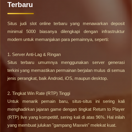
Terbaru
Situs judi slot online terbaru yang menawarkan deposit
minimal 5000 biasanya dilengkapi dengan infrastruktur
modern untuk memanjakan para pemainnya, seperti:
1. Server Anti-Lag & Ringan
Situs terbaru umumnya menggunakan server generasi
terkini yang memastikan permainan berjalan mulus di semua
jenis perangkat, baik Android, iOS, maupun desktop.
2. Tingkat Win Rate (RTP) Tinggi
Untuk menarik pemain baru, situs-situs ini sering kali
menghadirkan jajaran game dengan tingkat Return to Player
(RTP) live yang kompetitif, sering kali di atas 96%. Hal inilah
yang membuat julukan "gampang Maxwin" melekat kuat.