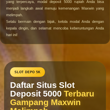
yang terpercaya, modal deposit 5000 rupiah Anda bisa
menjadi langkah awal menuju kemenangan Maxwin yang
melimpah.
Selalu bermain dengan bijak, kelola modal Anda dengan
kepala dingin, dan selamat mencoba keberuntungan Anda
hari ini!
SLOT DEPO 5K
Daftar Situs Slot
Deposit 5000
Terbaru
Gampang Maxwin