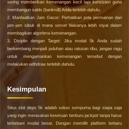
sering memberikan kemenangan kecil tapi konsisten guna
membangun saldo (bankroll) Anda terlebih dahulu.
2. Manfaatkan Jam Gacor: Perhatikan pola permainan dan
jam-jam sibuk di mana server biasanya lebih royal dalam
membagikan algoritma kemenangan.
3. Disiplin dengan Target: Jika modal 5k Anda sudah
berkembang menjadi puluhan atau ratusan ribu, jangan ragu
untuk mengamankan kemenangan tersebut dengan
melakukan withdraw terlebih dahulu.
Kesimpulan
Situs slot depo 5k adalah solusi sempurna bagi siapa saja
yang ingin merasakan keseruan berburu jackpot tanpa harus
terbebani modal besar. Dengan memilih platform terbaru