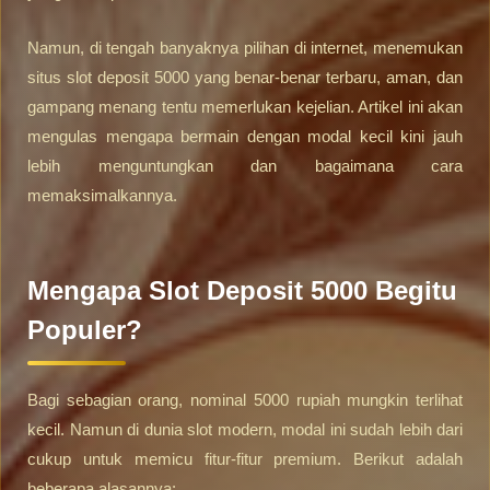
Namun, di tengah banyaknya pilihan di internet, menemukan
situs slot deposit 5000 yang benar-benar terbaru, aman, dan
gampang menang tentu memerlukan kejelian. Artikel ini akan
mengulas mengapa bermain dengan modal kecil kini jauh
lebih menguntungkan dan bagaimana cara
memaksimalkannya.
Mengapa Slot Deposit 5000 Begitu
Populer?
Bagi sebagian orang, nominal 5000 rupiah mungkin terlihat
kecil. Namun di dunia slot modern, modal ini sudah lebih dari
cukup untuk memicu fitur-fitur premium. Berikut adalah
beberapa alasannya: