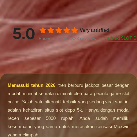
5.0
Very satisfied
verified SLOT 
Based on 6.132.823 reviews for
Memasuki tahun 2026
, tren berburu jackpot besar dengan
modal minimal semakin diminati oleh para pecinta game slot
online. Salah satu alternatif terbaik yang sedang viral saat ini
adalah kehadiran situs slot depo 5k. Hanya dengan modal
receh sebesar 5000 rupiah, Anda sudah memiliki
kesempatan yang sama untuk merasakan sensasi Maxwin
yang melimpah.