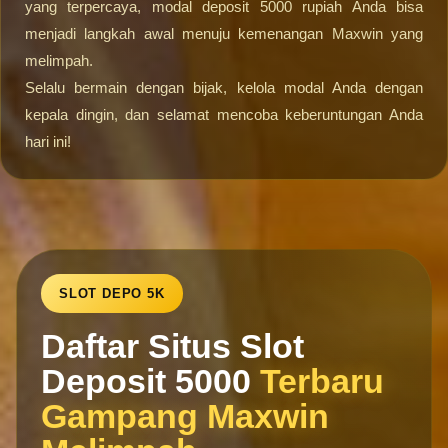
yang terpercaya, modal deposit 5000 rupiah Anda bisa
menjadi langkah awal menuju kemenangan Maxwin yang
melimpah.
Selalu bermain dengan bijak, kelola modal Anda dengan
kepala dingin, dan selamat mencoba keberuntungan Anda
hari ini!
SLOT DEPO 5K
Daftar Situs Slot
Deposit 5000
Terbaru
Gampang Maxwin