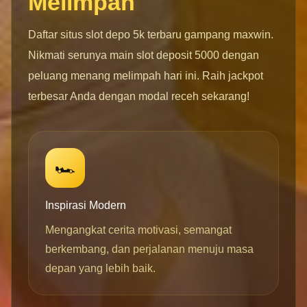
Melimpah
Daftar situs slot depo 5k terbaru gampang maxwin.
Nikmati serunya main slot deposit 5000 dengan
peluang menang melimpah hari ini. Raih jackpot
terbesar Anda dengan modal receh sekarang!
🏎️
Inspirasi Modern
Mengangkat cerita motivasi, semangat
berkembang, dan perjalanan menuju masa
depan yang lebih baik.