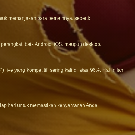
untuk memanjakan para pemainnya, seperti:
perangkat, baik Android, iOS, maupun desktop.
live yang kompetitif, sering kali di atas 96%. Hal inilah
etiap hari untuk memastikan kenyamanan Anda.