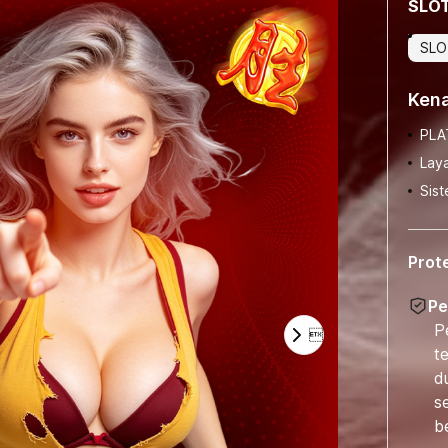
SLO
SL
Ken
PLA
Lay
Sis
Prot
P
P

Next slide
t
d
s
b