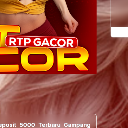
Deposit 5000 Terbaru Gampang