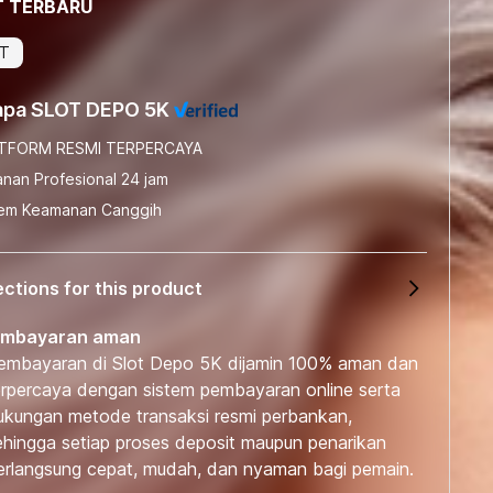
T TERBARU
OT
apa SLOT DEPO 5K
TFORM RESMI TERPERCAYA
anan Profesional 24 jam
tem Keamanan Canggih
ections for this product
embayaran aman
embayaran di Slot Depo 5K dijamin 100% aman dan
erpercaya dengan sistem pembayaran online serta
ukungan metode transaksi resmi perbankan,
ehingga setiap proses deposit maupun penarikan
erlangsung cepat, mudah, dan nyaman bagi pemain.