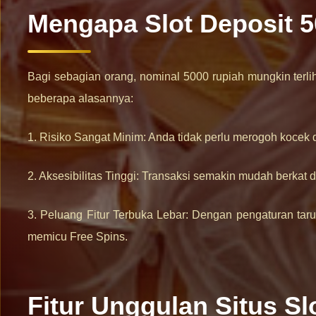
Mengapa Slot Deposit 5
Bagi sebagian orang, nominal 5000 rupiah mungkin terliha
beberapa alasannya:
1. Risiko Sangat Minim: Anda tidak perlu merogoh kocek
2. Aksesibilitas Tinggi: Transaksi semakin mudah berkat 
3. Peluang Fitur Terbuka Lebar: Dengan pengaturan taru
memicu Free Spins.
Fitur Unggulan Situs Sl