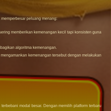
tuk memperbesar peluang menang:
 sering memberikan kemenangan kecil tapi konsisten guna
embagikan algoritma kemenangan.
ntuk mengamankan kemenangan tersebut dengan melakukan
 terbebani modal besar. Dengan memilih platform terbaru