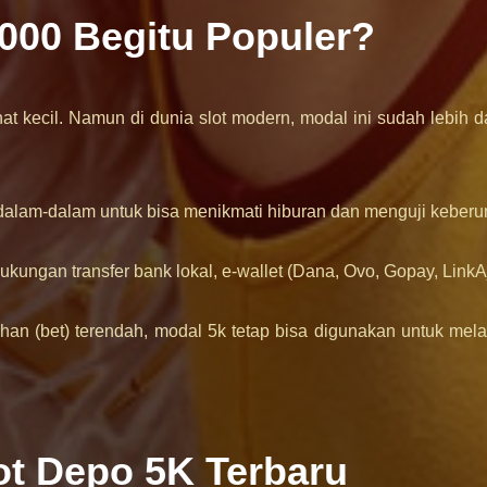
000 Begitu Populer?
t kecil. Namun di dunia slot modern, modal ini sudah lebih da
 dalam-dalam untuk bisa menikmati hiburan dan menguji keberu
dukungan transfer bank lokal, e-wallet (Dana, Ovo, Gopay, LinkA
han (bet) terendah, modal 5k tetap bisa digunakan untuk mel
ot Depo 5K Terbaru