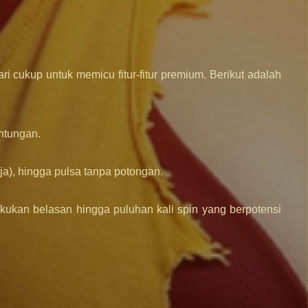
ri cukup untuk memicu fitur-fitur premium. Berikut adalah
ntungan.
ja), hingga pulsa tanpa potongan.
akukan belasan hingga puluhan kali spin yang berpotensi