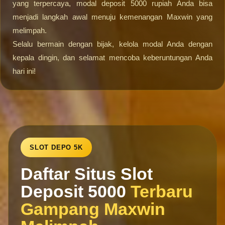
yang terpercaya, modal deposit 5000 rupiah Anda bisa
menjadi langkah awal menuju kemenangan Maxwin yang
melimpah.
Selalu bermain dengan bijak, kelola modal Anda dengan
kepala dingin, dan selamat mencoba keberuntungan Anda
hari ini!
SLOT DEPO 5K
Daftar Situs Slot
Deposit 5000
Terbaru
Gampang Maxwin