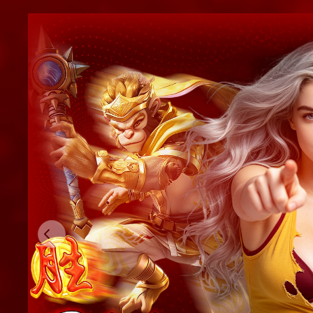
Previous slide