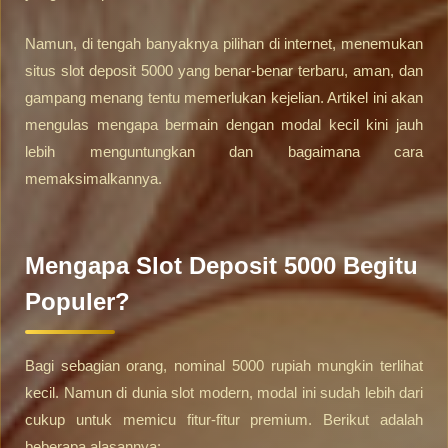
Namun, di tengah banyaknya pilihan di internet, menemukan
situs slot deposit 5000 yang benar-benar terbaru, aman, dan
gampang menang tentu memerlukan kejelian. Artikel ini akan
mengulas mengapa bermain dengan modal kecil kini jauh
lebih menguntungkan dan bagaimana cara
memaksimalkannya.
Mengapa Slot Deposit 5000 Begitu
Populer?
Bagi sebagian orang, nominal 5000 rupiah mungkin terlihat
kecil. Namun di dunia slot modern, modal ini sudah lebih dari
cukup untuk memicu fitur-fitur premium. Berikut adalah
beberapa alasannya: