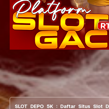
SLOT DEPO 5K : Daftar Situs Slot 