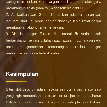
sering memberikan kemenangan kecil tapi konsisten guna
membangun saldo (bankroll) Anda terlebih dahulu.
2. Manfaatkan Jam Gacor: Perhatikan pola permainan dan
jam-jam sibuk di mana server biasanya lebih royal dalam
membagikan algoritma kemenangan.
3. Disiplin dengan Target: Jika modal 5k Anda sudah
berkembang menjadi puluhan atau ratusan ribu, jangan ragu
untuk mengamankan kemenangan tersebut dengan
melakukan withdraw terlebih dahulu.
Kesimpulan
Situs slot depo 5k adalah solusi sempurna bagi siapa saja
yang ingin merasakan keseruan berburu jackpot tanpa harus
terbebani modal besar. Dengan memilih platform terbaru