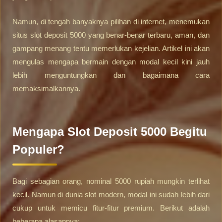
Namun, di tengah banyaknya pilihan di internet, menemukan
situs slot deposit 5000 yang benar-benar terbaru, aman, dan
gampang menang tentu memerlukan kejelian. Artikel ini akan
mengulas mengapa bermain dengan modal kecil kini jauh
lebih menguntungkan dan bagaimana cara
memaksimalkannya.
Mengapa Slot Deposit 5000 Begitu
Populer?
Bagi sebagian orang, nominal 5000 rupiah mungkin terlihat
kecil. Namun di dunia slot modern, modal ini sudah lebih dari
cukup untuk memicu fitur-fitur premium. Berikut adalah
beberapa alasannya: