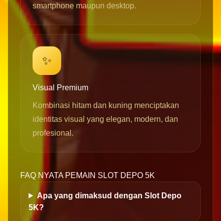
smartphone maupun desktop.
✨
Visual Premium
Kombinasi hitam dan kuning menciptakan
identitas visual yang elegan, modern, dan
profesional.
FAQ NYATA PEMAIN SLOT DEPO 5K
Apa yang dimaksud dengan Slot Depo
5K?