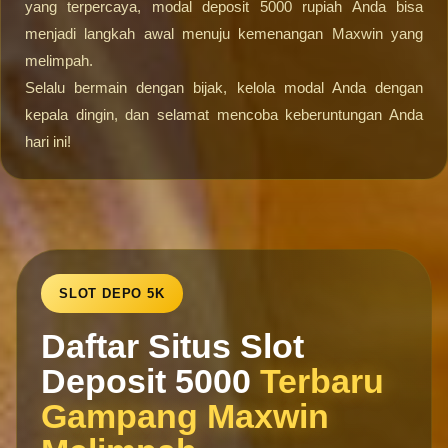
yang terpercaya, modal deposit 5000 rupiah Anda bisa
menjadi langkah awal menuju kemenangan Maxwin yang
melimpah.
Selalu bermain dengan bijak, kelola modal Anda dengan
kepala dingin, dan selamat mencoba keberuntungan Anda
hari ini!
SLOT DEPO 5K
Daftar Situs Slot
Deposit 5000
Terbaru
Gampang Maxwin