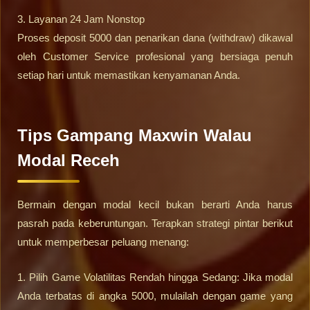
3. Layanan 24 Jam Nonstop
Proses deposit 5000 dan penarikan dana (withdraw) dikawal
oleh Customer Service profesional yang bersiaga penuh
setiap hari untuk memastikan kenyamanan Anda.
Tips Gampang Maxwin Walau
Modal Receh
Bermain dengan modal kecil bukan berarti Anda harus
pasrah pada keberuntungan. Terapkan strategi pintar berikut
untuk memperbesar peluang menang:
1. Pilih Game Volatilitas Rendah hingga Sedang: Jika modal
Anda terbatas di angka 5000, mulailah dengan game yang