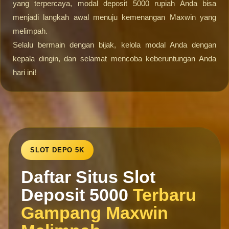
yang terpercaya, modal deposit 5000 rupiah Anda bisa
menjadi langkah awal menuju kemenangan Maxwin yang
melimpah.
Selalu bermain dengan bijak, kelola modal Anda dengan
kepala dingin, dan selamat mencoba keberuntungan Anda
hari ini!
SLOT DEPO 5K
Daftar Situs Slot
Deposit 5000
Terbaru
Gampang Maxwin