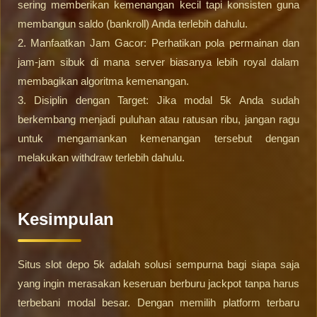
sering memberikan kemenangan kecil tapi konsisten guna
membangun saldo (bankroll) Anda terlebih dahulu.
2. Manfaatkan Jam Gacor: Perhatikan pola permainan dan
jam-jam sibuk di mana server biasanya lebih royal dalam
membagikan algoritma kemenangan.
3. Disiplin dengan Target: Jika modal 5k Anda sudah
berkembang menjadi puluhan atau ratusan ribu, jangan ragu
untuk mengamankan kemenangan tersebut dengan
melakukan withdraw terlebih dahulu.
Kesimpulan
Situs slot depo 5k adalah solusi sempurna bagi siapa saja
yang ingin merasakan keseruan berburu jackpot tanpa harus
terbebani modal besar. Dengan memilih platform terbaru