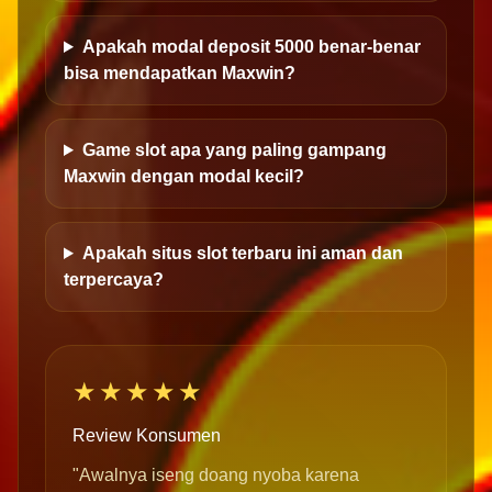
Apakah modal deposit 5000 benar-benar
bisa mendapatkan Maxwin?
Game slot apa yang paling gampang
Maxwin dengan modal kecil?
Apakah situs slot terbaru ini aman dan
terpercaya?
★★★★★
Review Konsumen
"Awalnya iseng doang nyoba karena