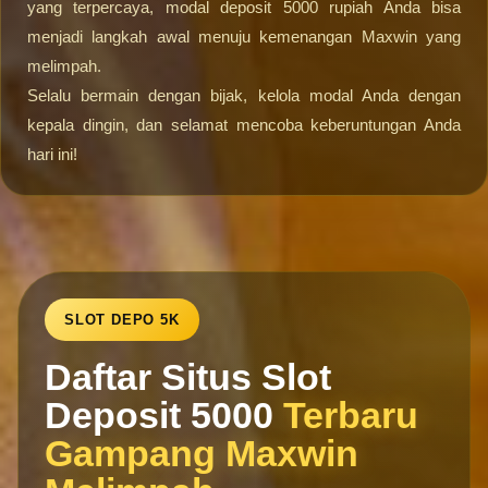
yang terpercaya, modal deposit 5000 rupiah Anda bisa
menjadi langkah awal menuju kemenangan Maxwin yang
melimpah.
Selalu bermain dengan bijak, kelola modal Anda dengan
kepala dingin, dan selamat mencoba keberuntungan Anda
hari ini!
SLOT DEPO 5K
Daftar Situs Slot
Deposit 5000
Terbaru
Gampang Maxwin