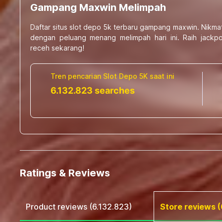
Gampang Maxwin Melimpah
Daftar situs slot depo 5k terbaru gampang maxwin. Nikmat
dengan peluang menang melimpah hari ini. Raih jackp
receh sekarang!
Tren pencarian Slot Depo 5K saat ini
6.132.823 searches
Ratings & Reviews
Product reviews (6.132.823)
Store reviews (