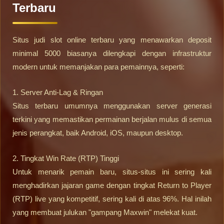
Terbaru
Situs judi slot online terbaru yang menawarkan deposit
minimal 5000 biasanya dilengkapi dengan infrastruktur
modern untuk memanjakan para pemainnya, seperti:
1. Server Anti-Lag & Ringan
Situs terbaru umumnya menggunakan server generasi
terkini yang memastikan permainan berjalan mulus di semua
jenis perangkat, baik Android, iOS, maupun desktop.
2. Tingkat Win Rate (RTP) Tinggi
Untuk menarik pemain baru, situs-situs ini sering kali
menghadirkan jajaran game dengan tingkat Return to Player
(RTP) live yang kompetitif, sering kali di atas 96%. Hal inilah
yang membuat julukan "gampang Maxwin" melekat kuat.