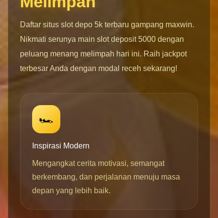
Melimpah
Daftar situs slot depo 5k terbaru gampang maxwin.
Nikmati serunya main slot deposit 5000 dengan
peluang menang melimpah hari ini. Raih jackpot
terbesar Anda dengan modal receh sekarang!
🏎️
Inspirasi Modern
Mengangkat cerita motivasi, semangat
berkembang, dan perjalanan menuju masa
depan yang lebih baik.