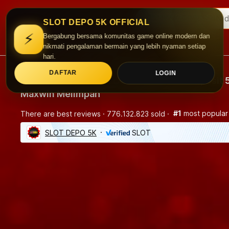
iphones 16
What are you looking 
BANYAK FREESPIN d
SLOT DEPO 5K OFFICIAL
torras phone case
⚡
Bergabung bersama komunitas game online modern dan
samsung note 20 5g 
Home
Kisah Anak Muda
FAQ
nikmati pengalaman bermain yang lebih nyaman setiap
iphones 15 pro max
hari.
SLOT DEPO 5K
SLOT 5K
SLOT DEPOSIT 5K
DAFTAR
LOGIN
SLOT DEPO 5K : Daftar Situs Slot Deposi
Maxwin Melimpah
#1
most popular
There are best reviews
776.132.823 sold
SLOT DEPO 5K
SLOT