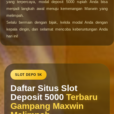
yang terpercaya, modal deposit 5000 rupiah Anda bisa
menjadi langkah awal menuju kemenangan Maxwin yang
melimpah.
Selalu bermain dengan bijak, kelola modal Anda dengan
kepala dingin, dan selamat mencoba keberuntungan Anda
hari ini!
SLOT DEPO 5K
Daftar Situs Slot
Deposit 5000
Terbaru
Gampang Maxwin