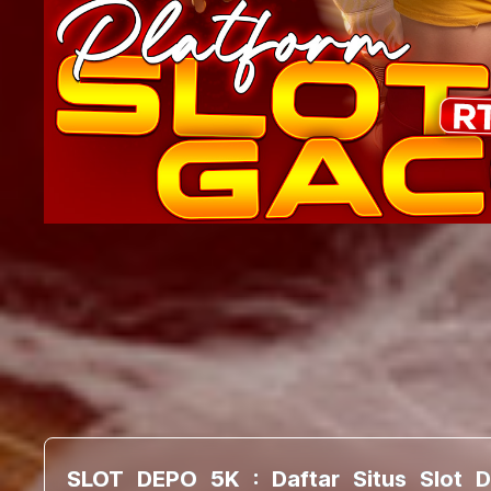
SLOT DEPO 5K : Daftar Situs Slot 