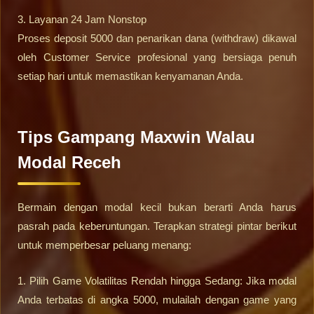
3. Layanan 24 Jam Nonstop
Proses deposit 5000 dan penarikan dana (withdraw) dikawal
oleh Customer Service profesional yang bersiaga penuh
setiap hari untuk memastikan kenyamanan Anda.
Tips Gampang Maxwin Walau
Modal Receh
Bermain dengan modal kecil bukan berarti Anda harus
pasrah pada keberuntungan. Terapkan strategi pintar berikut
untuk memperbesar peluang menang:
1. Pilih Game Volatilitas Rendah hingga Sedang: Jika modal
Anda terbatas di angka 5000, mulailah dengan game yang