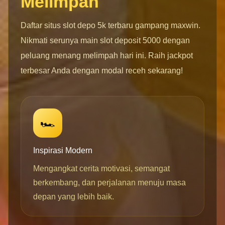
Melimpah
Daftar situs slot depo 5k terbaru gampang maxwin.
Nikmati serunya main slot deposit 5000 dengan
peluang menang melimpah hari ini. Raih jackpot
terbesar Anda dengan modal receh sekarang!
🏎️
Inspirasi Modern
Mengangkat cerita motivasi, semangat
berkembang, dan perjalanan menuju masa
depan yang lebih baik.