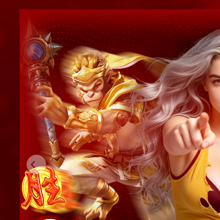
Previous slide