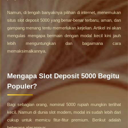
Namun, di tengah banyaknya pilihan di internet, menemukan
situs slot deposit 5000 yang benar-benar terbaru, aman, dan
gampang menang tentu memerlukan kejelian. Artikel ini akan
mengulas mengapa bermain dengan modal kecil kini jauh
lebih menguntungkan dan bagaimana cara
memaksimalkannya.
Mengapa Slot Deposit 5000 Begitu
Populer?
Bagi sebagian orang, nominal 5000 rupiah mungkin terlihat
kecil. Namun di dunia slot modern, modal ini sudah lebih dari
cukup untuk memicu fitur-fitur premium. Berikut adalah
beberapa alasannya: