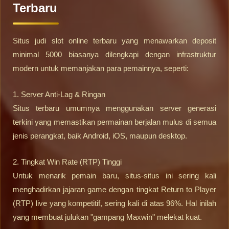
Terbaru
Situs judi slot online terbaru yang menawarkan deposit
minimal 5000 biasanya dilengkapi dengan infrastruktur
modern untuk memanjakan para pemainnya, seperti:
1. Server Anti-Lag & Ringan
Situs terbaru umumnya menggunakan server generasi
terkini yang memastikan permainan berjalan mulus di semua
jenis perangkat, baik Android, iOS, maupun desktop.
2. Tingkat Win Rate (RTP) Tinggi
Untuk menarik pemain baru, situs-situs ini sering kali
menghadirkan jajaran game dengan tingkat Return to Player
(RTP) live yang kompetitif, sering kali di atas 96%. Hal inilah
yang membuat julukan "gampang Maxwin" melekat kuat.