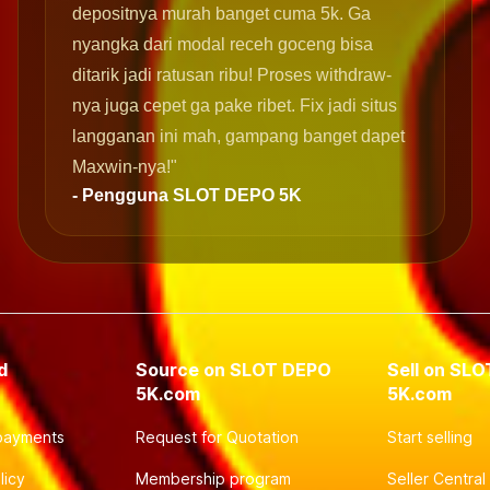
depositnya murah banget cuma 5k. Ga
nyangka dari modal receh goceng bisa
ditarik jadi ratusan ribu! Proses withdraw-
nya juga cepet ga pake ribet. Fix jadi situs
langganan ini mah, gampang banget dapet
Maxwin-nya!"
- Pengguna SLOT DEPO 5K
d
Source on SLOT DEPO
Sell on SL
5K.com
5K.com
payments
Request for Quotation
Start selling
licy
Membership program
Seller Central