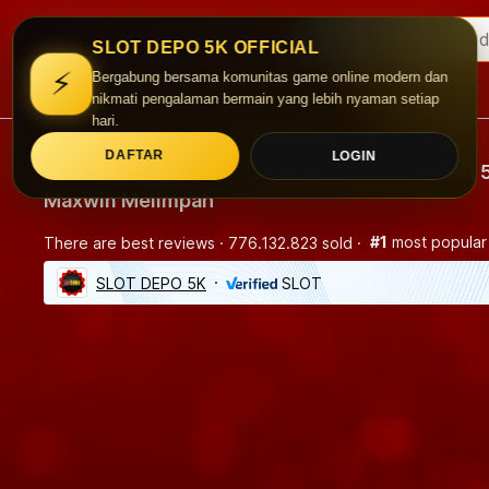
iphones 16
What are you looking 
BANYAK FREESPIN d
SLOT DEPO 5K OFFICIAL
torras phone case
⚡
Bergabung bersama komunitas game online modern dan
samsung note 20 5g 
Home
Kisah Anak Muda
FAQ
nikmati pengalaman bermain yang lebih nyaman setiap
iphones 15 pro max
hari.
SLOT DEPO 5K
SLOT 5K
SLOT DEPOSIT 5K
DAFTAR
LOGIN
SLOT DEPO 5K : Daftar Situs Slot Deposi
Maxwin Melimpah
#1
most popular
There are best reviews
776.132.823 sold
SLOT DEPO 5K
SLOT