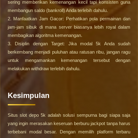
sering memberikan kemenangan kecil tapi konsisten guna
membangun saldo (bankroll) Anda terlebih dahulu.
2. Manfaatkan Jam Gacor: Perhatikan pola permainan dan
jam-jam sibuk di mana server biasanya lebih royal dalam
membagikan algoritma kemenangan.
3. Disiplin dengan Target: Jika modal 5k Anda sudah
berkembang menjadi puluhan atau ratusan ribu, jangan ragu
untuk mengamankan kemenangan tersebut dengan
melakukan withdraw terlebih dahulu.
Kesimpulan
Situs slot depo 5k adalah solusi sempurna bagi siapa saja
yang ingin merasakan keseruan berburu jackpot tanpa harus
terbebani modal besar. Dengan memilih platform terbaru