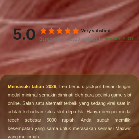
5.0
Very satisfied
verified SLOT 
Based on 6.132.823 reviews for
Memasuki tahun 2026
, tren berburu jackpot besar dengan
modal minimal semakin diminati oleh para pecinta game slot
online. Salah satu alternatif terbaik yang sedang viral saat ini
adalah kehadiran situs slot depo 5k. Hanya dengan modal
receh sebesar 5000 rupiah, Anda sudah memiliki
kesempatan yang sama untuk merasakan sensasi Maxwin
yang melimpah.