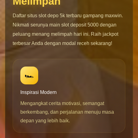
Melimpah
Daftar situs slot depo 5k terbaru gampang maxwin.
Nikmati serunya main slot deposit 5000 dengan
peluang menang melimpah hari ini. Raih jackpot
terbesar Anda dengan modal receh sekarang!
🏎️
Inspirasi Modern
Mengangkat cerita motivasi, semangat
berkembang, dan perjalanan menuju masa
depan yang lebih baik.