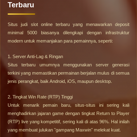
Terbaru
Situs judi slot online terbaru yang menawarkan deposit
minimal 5000 biasanya dilengkapi dengan infrastruktur
modern untuk memanjakan para pemainnya, seperti:
1. Server Anti-Lag & Ringan
Situs terbaru umumnya menggunakan server generasi
terkini yang memastikan permainan berjalan mulus di semua
jenis perangkat, baik Android, iOS, maupun desktop.
2. Tingkat Win Rate (RTP) Tinggi
Untuk menarik pemain baru, situs-situs ini sering kali
menghadirkan jajaran game dengan tingkat Return to Player
(RTP) live yang kompetitif, sering kali di atas 96%. Hal inilah
yang membuat julukan "gampang Maxwin" melekat kuat.