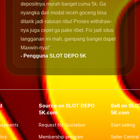
depositnya murah banget cuma 5k. Ga
nyangka dari modal receh goceng bisa
ditarik jadi ratusan ribu! Proses withdraw-
nya juga cepet ga pake ribet. Fix jadi situs
langganan ini mah, gampang banget dapet
Maxwin-nya!"
- Pengguna SLOT DEPO 5K
d
Source on SLOT DEPO
Sell on SL
5K.com
5K.com
payments
Request for Quotation
Start selling
licy
Membership program
Seller Central