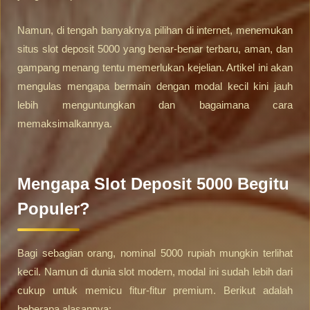
Namun, di tengah banyaknya pilihan di internet, menemukan
situs slot deposit 5000 yang benar-benar terbaru, aman, dan
gampang menang tentu memerlukan kejelian. Artikel ini akan
mengulas mengapa bermain dengan modal kecil kini jauh
lebih menguntungkan dan bagaimana cara
memaksimalkannya.
Mengapa Slot Deposit 5000 Begitu
Populer?
Bagi sebagian orang, nominal 5000 rupiah mungkin terlihat
kecil. Namun di dunia slot modern, modal ini sudah lebih dari
cukup untuk memicu fitur-fitur premium. Berikut adalah
beberapa alasannya: