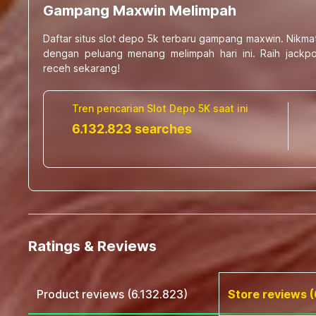
Gampang Maxwin Melimpah
Daftar situs slot depo 5k terbaru gampang maxwin. Nikmat
dengan peluang menang melimpah hari ini. Raih jackp
receh sekarang!
Tren pencarian Slot Depo 5K saat ini
6.132.823 searches
Ratings & Reviews
Product reviews (6.132.823)
Store reviews (