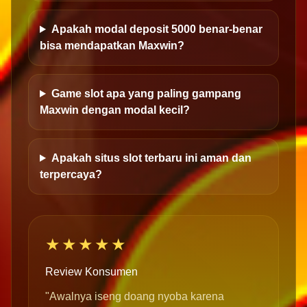
Apakah modal deposit 5000 benar-benar
bisa mendapatkan Maxwin?
Game slot apa yang paling gampang
Maxwin dengan modal kecil?
Apakah situs slot terbaru ini aman dan
terpercaya?
★★★★★
Review Konsumen
"Awalnya iseng doang nyoba karena