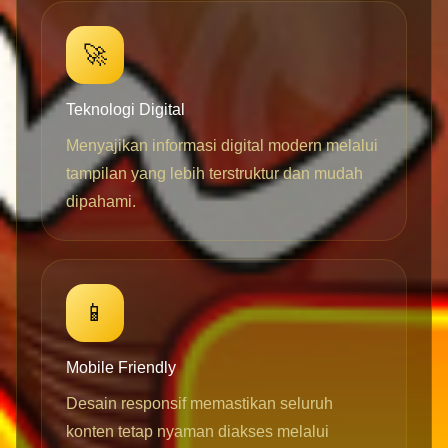
🚀
Teknologi Digital
Menyajikan informasi digital modern melalui
tampilan yang lebih terstruktur dan mudah
dipahami.
📱
Mobile Friendly
Desain responsif memastikan seluruh
konten tetap nyaman diakses melalui