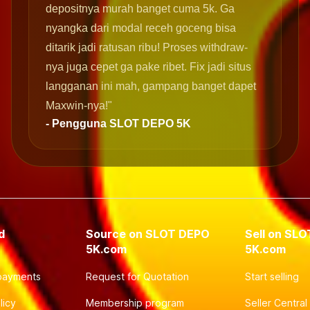
depositnya murah banget cuma 5k. Ga
nyangka dari modal receh goceng bisa
ditarik jadi ratusan ribu! Proses withdraw-
nya juga cepet ga pake ribet. Fix jadi situs
langganan ini mah, gampang banget dapet
Maxwin-nya!"
- Pengguna SLOT DEPO 5K
d
Source on SLOT DEPO
Sell on SL
5K.com
5K.com
payments
Request for Quotation
Start selling
licy
Membership program
Seller Central