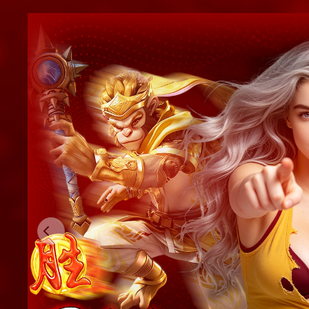
Previous slide