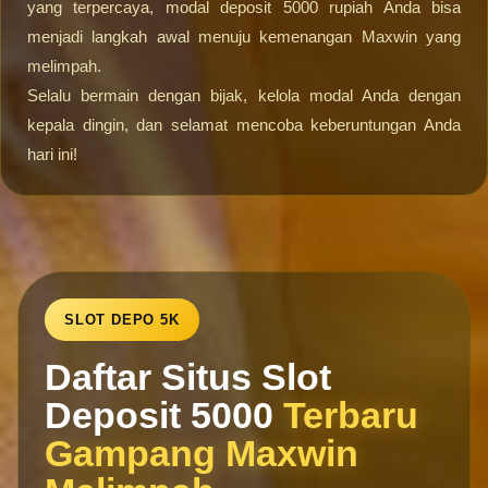
yang terpercaya, modal deposit 5000 rupiah Anda bisa
menjadi langkah awal menuju kemenangan Maxwin yang
melimpah.
Selalu bermain dengan bijak, kelola modal Anda dengan
kepala dingin, dan selamat mencoba keberuntungan Anda
hari ini!
SLOT DEPO 5K
Daftar Situs Slot
Deposit 5000
Terbaru
Gampang Maxwin