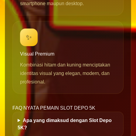
smartphone maupun desktop.
✨
Visual Premium
Kombinasi hitam dan kuning menciptakan
identitas visual yang elegan, modern, dan
profesional.
FAQ NYATA PEMAIN SLOT DEPO 5K
Apa yang dimaksud dengan Slot Depo
5K?