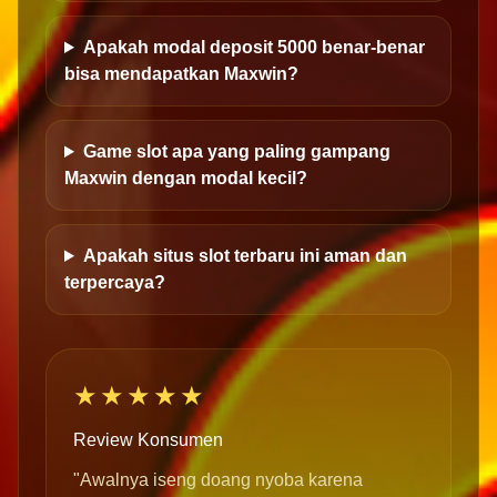
Apakah modal deposit 5000 benar-benar
bisa mendapatkan Maxwin?
Game slot apa yang paling gampang
Maxwin dengan modal kecil?
Apakah situs slot terbaru ini aman dan
terpercaya?
★★★★★
Review Konsumen
"Awalnya iseng doang nyoba karena