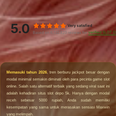
5.0
Very satisfied
verified SLOT 
Based on 6.132.823 reviews for
Memasuki tahun 2026
, tren berburu jackpot besar dengan
modal minimal semakin diminati oleh para pecinta game slot
online. Salah satu alternatif terbaik yang sedang viral saat ini
adalah kehadiran situs slot depo 5k. Hanya dengan modal
receh sebesar 5000 rupiah, Anda sudah memiliki
kesempatan yang sama untuk merasakan sensasi Maxwin
yang melimpah.