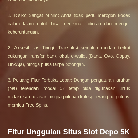
1. Risiko Sangat Minim: Anda tidak perlu merogoh kocek
dalam-dalam untuk bisa menikmati hiburan dan menguji
keberuntungan.
2. Aksesibilitas Tinggi: Transaksi semakin mudah berkat
dukungan transfer bank lokal, e-wallet (Dana, Ovo, Gopay,
LinkAja), hingga pulsa tanpa potongan.
3. Peluang Fitur Terbuka Lebar: Dengan pengaturan taruhan
(bet) terendah, modal 5k tetap bisa digunakan untuk
melakukan belasan hingga puluhan kali spin yang berpotensi
memicu Free Spins.
Fitur Unggulan Situs Slot Depo 5K