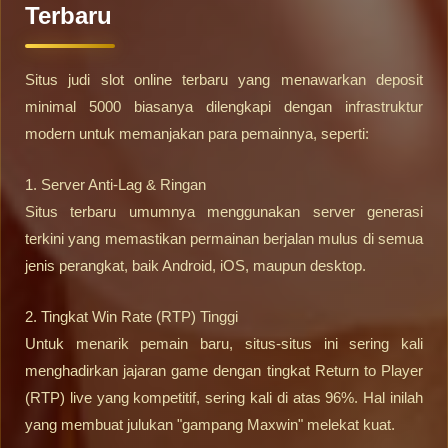
Terbaru
Situs judi slot online terbaru yang menawarkan deposit
minimal 5000 biasanya dilengkapi dengan infrastruktur
modern untuk memanjakan para pemainnya, seperti:
1. Server Anti-Lag & Ringan
Situs terbaru umumnya menggunakan server generasi
terkini yang memastikan permainan berjalan mulus di semua
jenis perangkat, baik Android, iOS, maupun desktop.
2. Tingkat Win Rate (RTP) Tinggi
Untuk menarik pemain baru, situs-situs ini sering kali
menghadirkan jajaran game dengan tingkat Return to Player
(RTP) live yang kompetitif, sering kali di atas 96%. Hal inilah
yang membuat julukan "gampang Maxwin" melekat kuat.