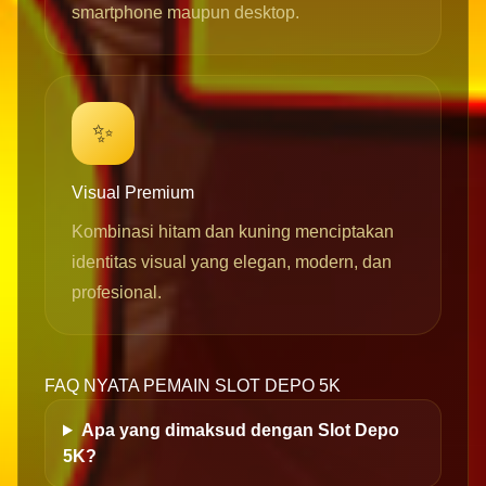
smartphone maupun desktop.
✨
Visual Premium
Kombinasi hitam dan kuning menciptakan
identitas visual yang elegan, modern, dan
profesional.
FAQ NYATA PEMAIN SLOT DEPO 5K
Apa yang dimaksud dengan Slot Depo
5K?