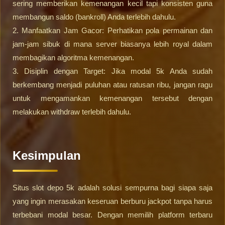
sering memberikan kemenangan kecil tapi konsisten guna
membangun saldo (bankroll) Anda terlebih dahulu.
2. Manfaatkan Jam Gacor: Perhatikan pola permainan dan
jam-jam sibuk di mana server biasanya lebih royal dalam
membagikan algoritma kemenangan.
3. Disiplin dengan Target: Jika modal 5k Anda sudah
berkembang menjadi puluhan atau ratusan ribu, jangan ragu
untuk mengamankan kemenangan tersebut dengan
melakukan withdraw terlebih dahulu.
Kesimpulan
Situs slot depo 5k adalah solusi sempurna bagi siapa saja
yang ingin merasakan keseruan berburu jackpot tanpa harus
terbebani modal besar. Dengan memilih platform terbaru