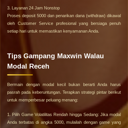
3. Layanan 24 Jam Nonstop
Proses deposit 5000 dan penarikan dana (withdraw) dikawal
oleh Customer Service profesional yang bersiaga penuh
setiap hari untuk memastikan kenyamanan Anda.
Tips Gampang Maxwin Walau
Modal Receh
Bermain dengan modal kecil bukan berarti Anda harus
pasrah pada keberuntungan. Terapkan strategi pintar berikut
untuk memperbesar peluang menang:
1. Pilih Game Volatilitas Rendah hingga Sedang: Jika modal
Anda terbatas di angka 5000, mulailah dengan game yang