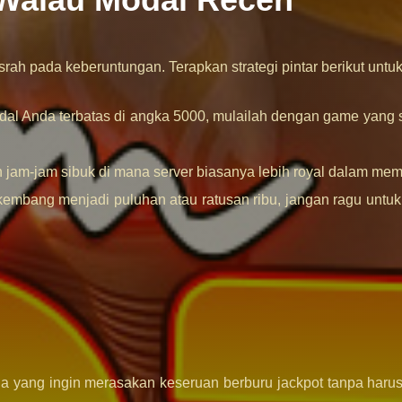
srah pada keberuntungan. Terapkan strategi pintar berikut un
odal Anda terbatas di angka 5000, mulailah dengan game yang
n jam-jam sibuk di mana server biasanya lebih royal dalam m
berkembang menjadi puluhan atau ratusan ribu, jangan ragu u
aja yang ingin merasakan keseruan berburu jackpot tanpa harus