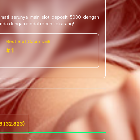
kmati serunya main slot deposit 5000 dengan
 Anda dengan modal receh sekarang!
Best Slot Gacor rank
# 1
6.132.823)