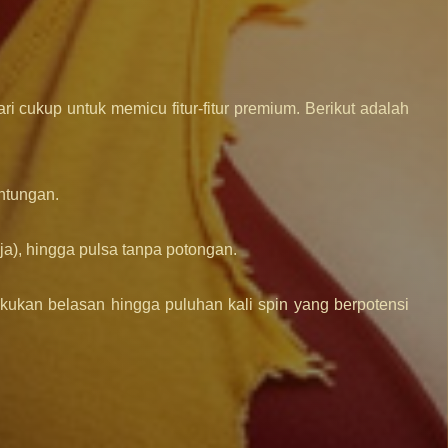
ri cukup untuk memicu fitur-fitur premium. Berikut adalah
ntungan.
ja), hingga pulsa tanpa potongan.
akukan belasan hingga puluhan kali spin yang berpotensi