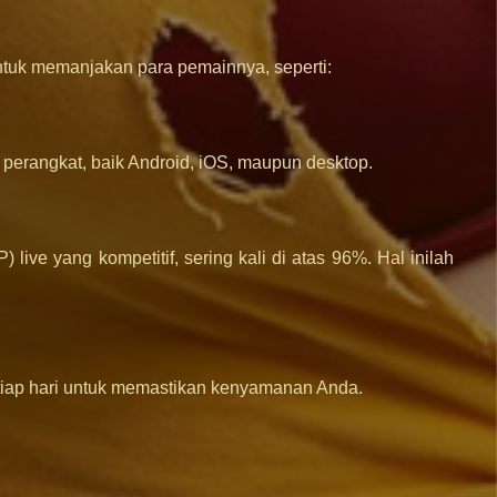
untuk memanjakan para pemainnya, seperti:
perangkat, baik Android, iOS, maupun desktop.
live yang kompetitif, sering kali di atas 96%. Hal inilah
etiap hari untuk memastikan kenyamanan Anda.