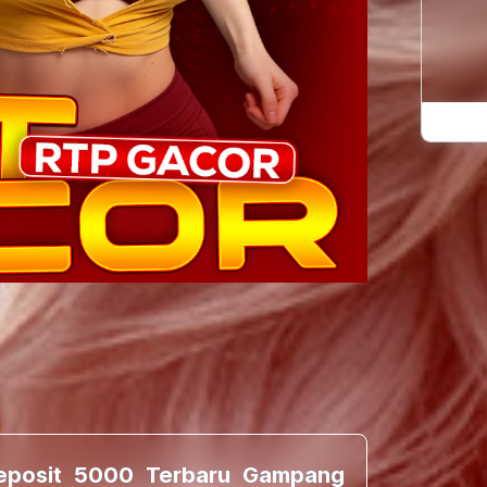
Deposit 5000 Terbaru Gampang