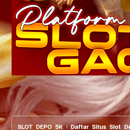
SLOT DEPO 5K : Daftar Situs Slot 