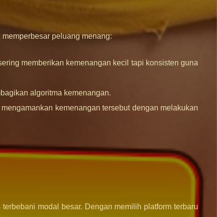
tuk memperbesar peluang menang:
 sering memberikan kemenangan kecil tapi konsisten guna
embagikan algoritma kemenangan.
ntuk mengamankan kemenangan tersebut dengan melakukan
 terbebani modal besar. Dengan memilih platform terbaru