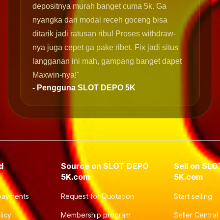
depositnya murah banget cuma 5k. Ga
nyangka dari modal receh goceng bisa
ditarik jadi ratusan ribu! Proses withdraw-
nya juga cepet ga pake ribet. Fix jadi situs
langganan ini mah, gampang banget dapet
Maxwin-nya!"
- Pengguna SLOT DEPO 5K
d
Source on SLOT DEPO
Sell on SL
5K.com
5K.com
payments
Request for Quotation
Start selling
licy
Membership program
Seller Central