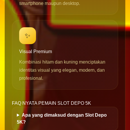
smartphone maupun desktop.
✨
Visual Premium
Kombinasi hitam dan kuning menciptakan
identitas visual yang elegan, modern, dan
profesional.
FAQ NYATA PEMAIN SLOT DEPO 5K
Apa yang dimaksud dengan Slot Depo
5K?