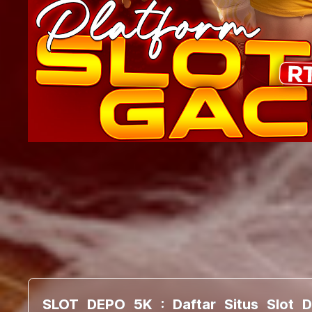
SLOT DEPO 5K : Daftar Situs Slot 