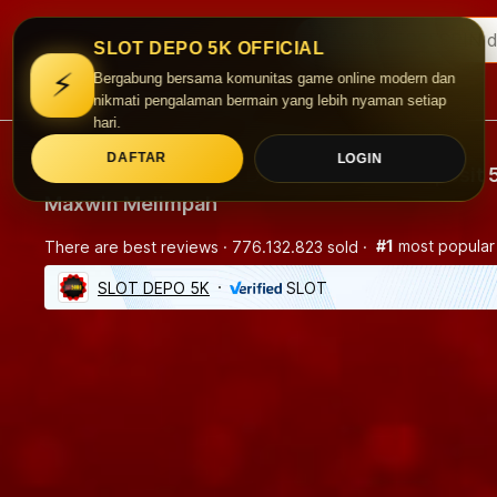
iphones 16
What are you looking 
BANYAK FREESPIN d
SLOT DEPO 5K OFFICIAL
torras phone case
⚡
Bergabung bersama komunitas game online modern dan
samsung note 20 5g 
Home
Kisah Anak Muda
FAQ
nikmati pengalaman bermain yang lebih nyaman setiap
iphones 15 pro max
hari.
SLOT DEPO 5K
SLOT 5K
SLOT DEPOSIT 5K
DAFTAR
LOGIN
SLOT DEPO 5K : Daftar Situs Slot Deposi
Maxwin Melimpah
#1
most popular
There are best reviews
776.132.823 sold
SLOT DEPO 5K
SLOT