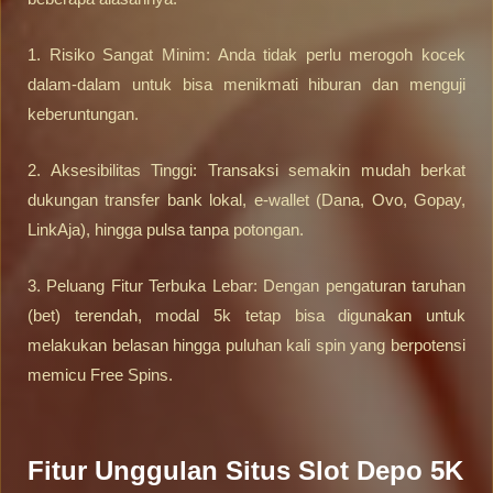
1. Risiko Sangat Minim: Anda tidak perlu merogoh kocek
dalam-dalam untuk bisa menikmati hiburan dan menguji
keberuntungan.
2. Aksesibilitas Tinggi: Transaksi semakin mudah berkat
dukungan transfer bank lokal, e-wallet (Dana, Ovo, Gopay,
LinkAja), hingga pulsa tanpa potongan.
3. Peluang Fitur Terbuka Lebar: Dengan pengaturan taruhan
(bet) terendah, modal 5k tetap bisa digunakan untuk
melakukan belasan hingga puluhan kali spin yang berpotensi
memicu Free Spins.
Fitur Unggulan Situs Slot Depo 5K