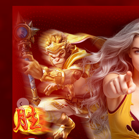
Previous slide