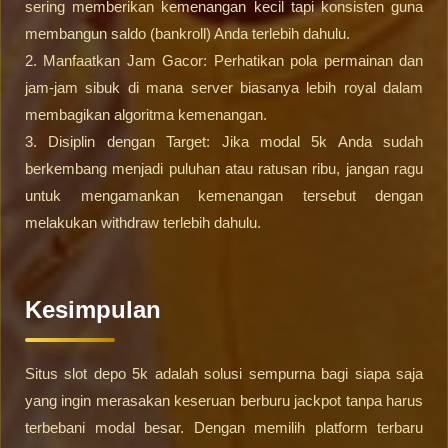
sering memberikan kemenangan kecil tapi konsisten guna
membangun saldo (bankroll) Anda terlebih dahulu.
2. Manfaatkan Jam Gacor: Perhatikan pola permainan dan
jam-jam sibuk di mana server biasanya lebih royal dalam
membagikan algoritma kemenangan.
3. Disiplin dengan Target: Jika modal 5k Anda sudah
berkembang menjadi puluhan atau ratusan ribu, jangan ragu
untuk mengamankan kemenangan tersebut dengan
melakukan withdraw terlebih dahulu.
Kesimpulan
Situs slot depo 5k adalah solusi sempurna bagi siapa saja
yang ingin merasakan keseruan berburu jackpot tanpa harus
terbebani modal besar. Dengan memilih platform terbaru