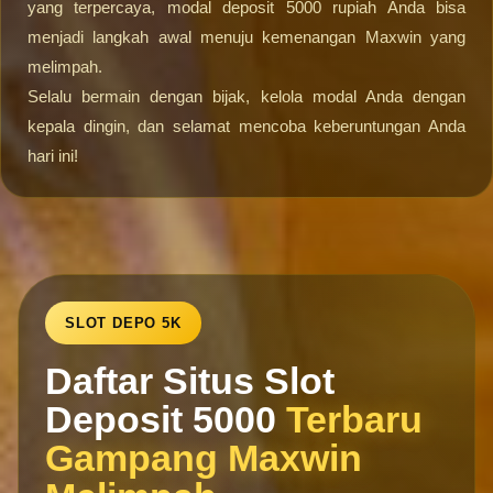
yang terpercaya, modal deposit 5000 rupiah Anda bisa
menjadi langkah awal menuju kemenangan Maxwin yang
melimpah.
Selalu bermain dengan bijak, kelola modal Anda dengan
kepala dingin, dan selamat mencoba keberuntungan Anda
hari ini!
SLOT DEPO 5K
Daftar Situs Slot
Deposit 5000
Terbaru
Gampang Maxwin