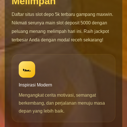
Melimpah
Daftar situs slot depo 5k terbaru gampang maxwin.
Nikmati serunya main slot deposit 5000 dengan
peluang menang melimpah hari ini. Raih jackpot
terbesar Anda dengan modal receh sekarang!
🏎️
Inspirasi Modern
Mengangkat cerita motivasi, semangat
berkembang, dan perjalanan menuju masa
depan yang lebih baik.