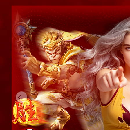
Previous slide