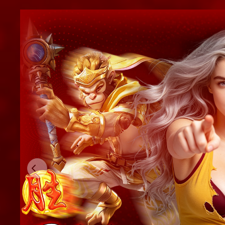
Previous slide