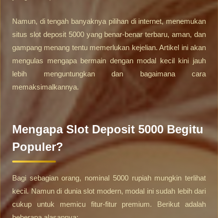
Namun, di tengah banyaknya pilihan di internet, menemukan
situs slot deposit 5000 yang benar-benar terbaru, aman, dan
gampang menang tentu memerlukan kejelian. Artikel ini akan
mengulas mengapa bermain dengan modal kecil kini jauh
lebih menguntungkan dan bagaimana cara
memaksimalkannya.
Mengapa Slot Deposit 5000 Begitu
Populer?
Bagi sebagian orang, nominal 5000 rupiah mungkin terlihat
kecil. Namun di dunia slot modern, modal ini sudah lebih dari
cukup untuk memicu fitur-fitur premium. Berikut adalah
beberapa alasannya: