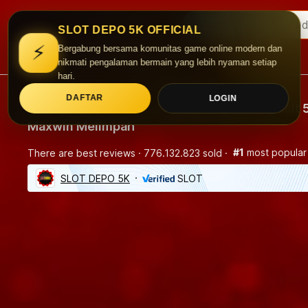
iphones 16
What are you looking 
BANYAK FREESPIN d
SLOT DEPO 5K OFFICIAL
torras phone case
⚡
Bergabung bersama komunitas game online modern dan
samsung note 20 5g 
Home
Kisah Anak Muda
FAQ
nikmati pengalaman bermain yang lebih nyaman setiap
iphones 15 pro max
hari.
SLOT DEPO 5K
SLOT 5K
SLOT DEPOSIT 5K
DAFTAR
LOGIN
SLOT DEPO 5K : Daftar Situs Slot Deposi
Maxwin Melimpah
#1
most popular
There are best reviews
776.132.823 sold
SLOT DEPO 5K
SLOT