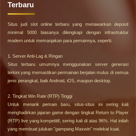
Terbaru
Situs judi slot online terbaru yang menawarkan deposit
minimal 5000 biasanya dilengkapi dengan infrastruktur
modern untuk memanjakan para pemainnya, seperti:
1. Server Anti-Lag & Ringan
Situs terbaru umumnya menggunakan server generasi
terkini yang memastikan permainan berjalan mulus di semua
jenis perangkat, baik Android, iOS, maupun desktop.
2. Tingkat Win Rate (RTP) Tinggi
Untuk menarik pemain baru, situs-situs ini sering kali
menghadirkan jajaran game dengan tingkat Return to Player
(RTP) live yang kompetitif, sering kali di atas 96%. Hal inilah
yang membuat julukan "gampang Maxwin" melekat kuat.