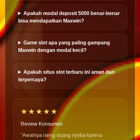
Apakah modal deposit 5000 benar-benar
bisa mendapatkan Maxwin?
Game slot apa yang paling gampang
Maxwin dengan modal kecil?
Apakah situs slot terbaru ini aman dan
terpercaya?
★★★★★
Review Konsumen
"Awalnya iseng doang nyoba karena