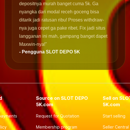
depositnya murah banget cuma 5k. Ga
nyangka dari modal receh goceng bisa
ditarik jadi ratusan ribu! Proses withdraw-
nya juga cepet ga pake ribet. Fix jadi situs
langganan ini mah, gampang banget dapet
Maxwin-nya!"
- Pengguna SLOT DEPO 5K
d
Source on SLOT DEPO
Sell on SL
5K.com
5K.com
payments
Request for Quotation
Start selling
licy
Membership program
Seller Central