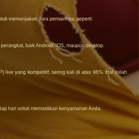
untuk memanjakan para pemainnya, seperti:
perangkat, baik Android, iOS, maupun desktop.
live yang kompetitif, sering kali di atas 96%. Hal inilah
etiap hari untuk memastikan kenyamanan Anda.