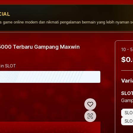
Deliver to:
for?
BANYAK FREESPIN di SLOT DEPO 5K
Search
English
ID
CIAL
 game online modern dan nikmati pengalaman bermain yang lebih nyaman set
cover
SLO
t 5000 Terbaru Gampang Maxwin
10 - 
$0
 in SLOT
Vari
SLOT
Gamp
SLO
SLO