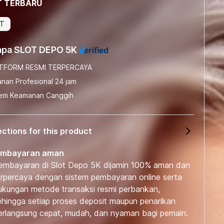
T TERBARU
OT
apa SLOT DEPO 5K
TFORM RESMI TERPERCAYA
anan Profesional 24 jam
tem Keamanan Canggih
ections for this product
embayaran aman
embayaran di Slot Depo 5K dijamin 100% aman dan
erpercaya dengan sistem pembayaran online serta
ukungan metode transaksi resmi perbankan,
ehingga setiap proses deposit maupun penarikan
erlangsung cepat, mudah, dan nyaman bagi pemain.