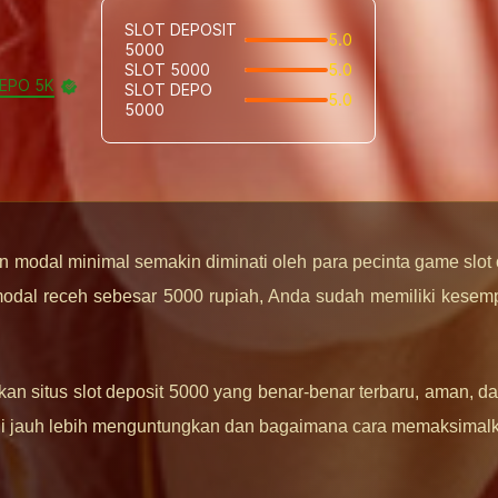
SLOT DEPOSIT
5.0
5000
SLOT 5000
5.0
DEPO 5K
SLOT DEPO
5.0
5000
n modal minimal semakin diminati oleh para pecinta game slot on
n modal receh sebesar 5000 rupiah, Anda sudah memiliki kes
an situs slot deposit 5000 yang benar-benar terbaru, aman, d
ni jauh lebih menguntungkan dan bagaimana cara memaksimal