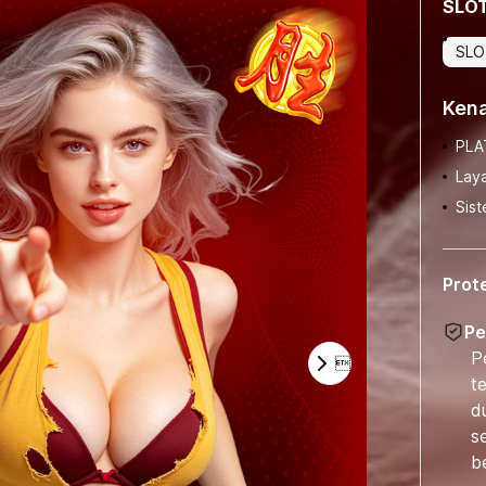
SLO
SL
Ken
PLA
Lay
Sis
Prot
P
P

Next slide
t
d
s
b