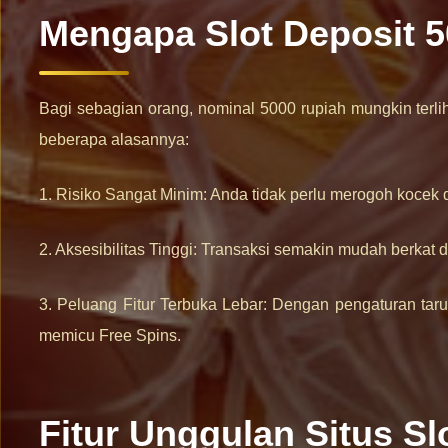
Mengapa Slot Deposit 5
Bagi sebagian orang, nominal 5000 rupiah mungkin terliha
beberapa alasannya:
1. Risiko Sangat Minim: Anda tidak perlu merogoh kocek
2. Aksesibilitas Tinggi: Transaksi semakin mudah berkat 
3. Peluang Fitur Terbuka Lebar: Dengan pengaturan taru
memicu Free Spins.
Fitur Unggulan Situs Sl