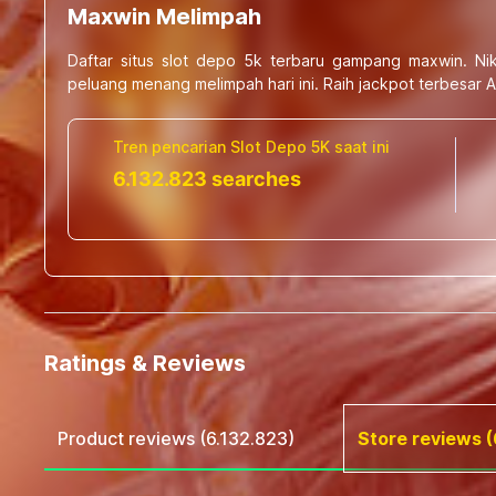
Maxwin Melimpah
Daftar situs slot depo 5k terbaru gampang maxwin. Ni
peluang menang melimpah hari ini. Raih jackpot terbesar
Tren pencarian Slot Depo 5K saat ini
6.132.823 searches
Ratings & Reviews
Product reviews (6.132.823)
Store reviews (