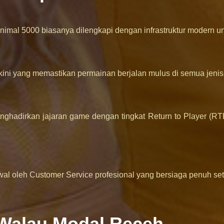
minimal 5000 biasanya dilengkapi dengan infrastruktur modern 
ini yang memastikan permainan berjalan mulus di semua jenis 
enghadirkan jajaran game dengan tingkat Return to Player (RTP) 
wal oleh Customer Service profesional yang bersiaga penuh s
Walau Modal Receh