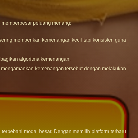
tuk memperbesar peluang menang:
 sering memberikan kemenangan kecil tapi konsisten guna
embagikan algoritma kemenangan.
ntuk mengamankan kemenangan tersebut dengan melakukan
 terbebani modal besar. Dengan memilih platform terbaru