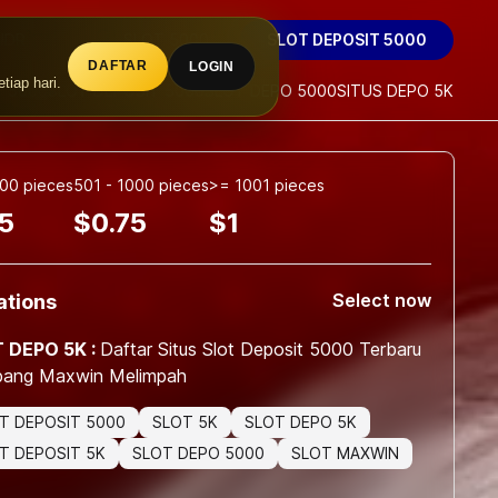
-IDR
SLOT 5000
SLOT DEPOSIT 5000
DAFTAR
LOGIN
iap hari.
T 5000
SLOT DEPOSIT 5000
SLOT DEPO 5000
SITUS DEPO 5K
500 pieces
501 - 1000 pieces
>= 1001 pieces
.5
$0.75
$1
Select now
ations
 DEPO 5K :
Daftar Situs Slot Deposit 5000 Terbaru
ang Maxwin Melimpah
T DEPOSIT 5000
SLOT 5K
SLOT DEPO 5K
T DEPOSIT 5K
SLOT DEPO 5000
SLOT MAXWIN