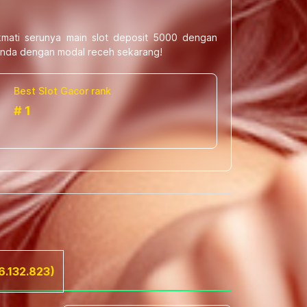
kmati serunya main slot deposit 5000 dengan
 Anda dengan modal receh sekarang!
Best Slot Gacor rank
# 1
6.132.823)