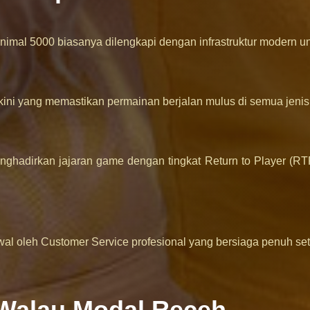
minimal 5000 biasanya dilengkapi dengan infrastruktur modern 
ini yang memastikan permainan berjalan mulus di semua jenis 
enghadirkan jajaran game dengan tingkat Return to Player (RTP) 
wal oleh Customer Service profesional yang bersiaga penuh s
Walau Modal Receh