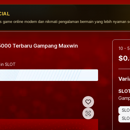
Deliver to:
for?
BANYAK FREESPIN di SLOT DEPO 5K
Search
English
ID
CIAL
 game online modern dan nikmati pengalaman bermain yang lebih nyaman set
cover
SLO
t 5000 Terbaru Gampang Maxwin
10 - 
$0
 in SLOT
Vari
SLOT
Gamp
SLO
SLO