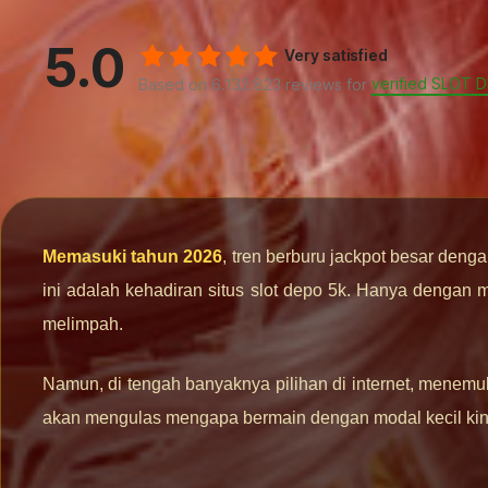
5.0
Very satisfied
verified SLOT 
Based on 6.132.823 reviews for
Memasuki tahun 2026
, tren berburu jackpot besar denga
ini adalah kehadiran situs slot depo 5k. Hanya denga
melimpah.
Namun, di tengah banyaknya pilihan di internet, menemuk
akan mengulas mengapa bermain dengan modal kecil ki