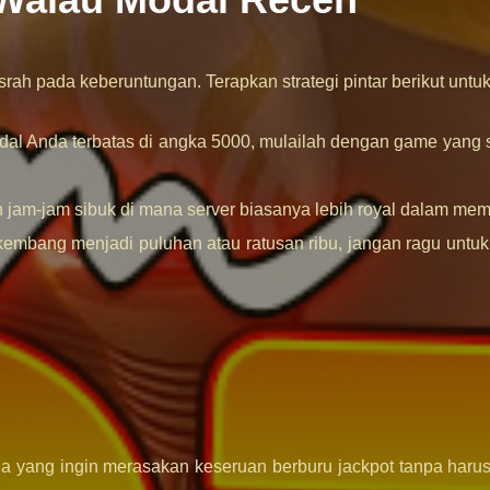
srah pada keberuntungan. Terapkan strategi pintar berikut un
odal Anda terbatas di angka 5000, mulailah dengan game yang
n jam-jam sibuk di mana server biasanya lebih royal dalam m
berkembang menjadi puluhan atau ratusan ribu, jangan ragu u
aja yang ingin merasakan keseruan berburu jackpot tanpa harus