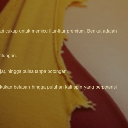
ri cukup untuk memicu fitur-fitur premium. Berikut adalah
ntungan.
ja), hingga pulsa tanpa potongan.
akukan belasan hingga puluhan kali spin yang berpotensi