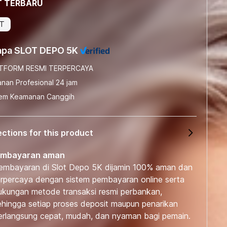
T TERBARU
OT
apa SLOT DEPO 5K
TFORM RESMI TERPERCAYA
anan Profesional 24 jam
tem Keamanan Canggih
ections for this product
embayaran aman
embayaran di Slot Depo 5K dijamin 100% aman dan
erpercaya dengan sistem pembayaran online serta
ukungan metode transaksi resmi perbankan,
ehingga setiap proses deposit maupun penarikan
erlangsung cepat, mudah, dan nyaman bagi pemain.