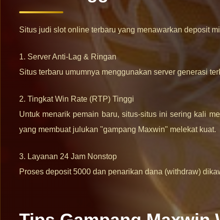
Situs judi slot online terbaru yang menawarkan deposit 
1. Server Anti-Lag & Ringan
Situs terbaru umumnya menggunakan server generasi terk
2. Tingkat Win Rate (RTP) Tinggi
Untuk menarik pemain baru, situs-situs ini sering kali m
yang membuat julukan "gampang Maxwin" melekat kuat.
3. Layanan 24 Jam Nonstop
Proses deposit 5000 dan penarikan dana (withdraw) dika
Tips Gampang Maxwin 