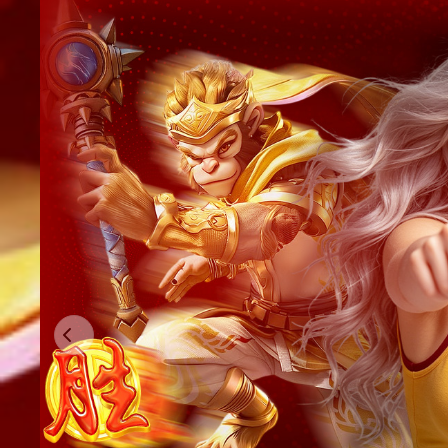
Previous slide