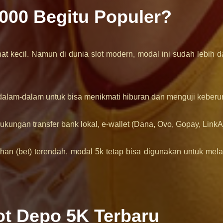
000 Begitu Populer?
t kecil. Namun di dunia slot modern, modal ini sudah lebih da
 dalam-dalam untuk bisa menikmati hiburan dan menguji keberu
dukungan transfer bank lokal, e-wallet (Dana, Ovo, Gopay, LinkA
han (bet) terendah, modal 5k tetap bisa digunakan untuk mel
ot Depo 5K Terbaru