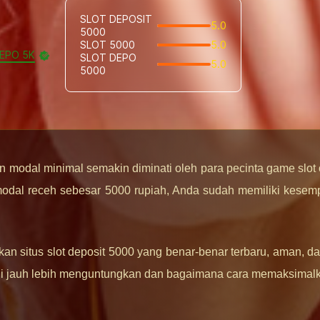
SLOT DEPOSIT
5.0
5000
SLOT 5000
5.0
DEPO 5K
SLOT DEPO
5.0
5000
n modal minimal semakin diminati oleh para pecinta game slot on
n modal receh sebesar 5000 rupiah, Anda sudah memiliki kes
an situs slot deposit 5000 yang benar-benar terbaru, aman, d
ni jauh lebih menguntungkan dan bagaimana cara memaksimal