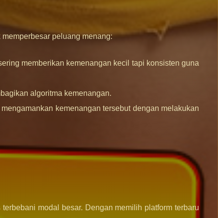
tuk memperbesar peluang menang:
 sering memberikan kemenangan kecil tapi konsisten guna
embagikan algoritma kemenangan.
ntuk mengamankan kemenangan tersebut dengan melakukan
 terbebani modal besar. Dengan memilih platform terbaru