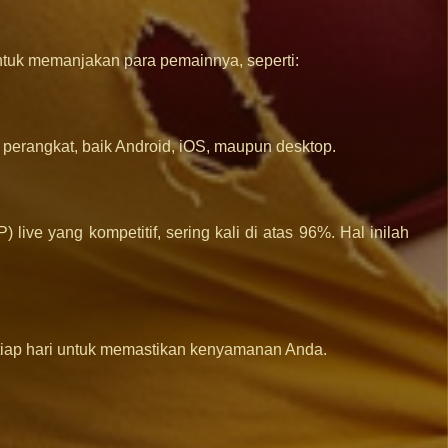
untuk memanjakan para pemainnya, seperti:
perangkat, baik Android, iOS, maupun desktop.
live yang kompetitif, sering kali di atas 96%. Hal inilah
etiap hari untuk memastikan kenyamanan Anda.