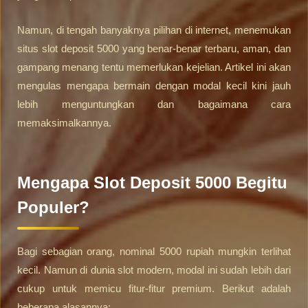
Namun, di tengah banyaknya pilihan di internet, menemukan
situs slot deposit 5000 yang benar-benar terbaru, aman, dan
gampang menang tentu memerlukan kejelian. Artikel ini akan
mengulas mengapa bermain dengan modal kecil kini jauh
lebih menguntungkan dan bagaimana cara
memaksimalkannya.
Mengapa Slot Deposit 5000 Begitu
Populer?
Bagi sebagian orang, nominal 5000 rupiah mungkin terlihat
kecil. Namun di dunia slot modern, modal ini sudah lebih dari
cukup untuk memicu fitur-fitur premium. Berikut adalah
beberapa alasannya: