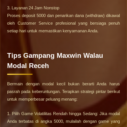
3. Layanan 24 Jam Nonstop
Proses deposit 5000 dan penarikan dana (withdraw) dikawal
oleh Customer Service profesional yang bersiaga penuh
setiap hari untuk memastikan kenyamanan Anda.
Tips Gampang Maxwin Walau
Modal Receh
Bermain dengan modal kecil bukan berarti Anda harus
pasrah pada keberuntungan. Terapkan strategi pintar berikut
untuk memperbesar peluang menang:
1. Pilih Game Volatilitas Rendah hingga Sedang: Jika modal
Anda terbatas di angka 5000, mulailah dengan game yang