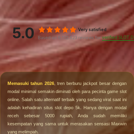
5.0
Very satisfied
verified SLOT 
Based on 6.132.823 reviews for
Memasuki tahun 2026
, tren berburu jackpot besar dengan
modal minimal semakin diminati oleh para pecinta game slot
online. Salah satu alternatif terbaik yang sedang viral saat ini
adalah kehadiran situs slot depo 5k. Hanya dengan modal
receh sebesar 5000 rupiah, Anda sudah memiliki
kesempatan yang sama untuk merasakan sensasi Maxwin
yang melimpah.