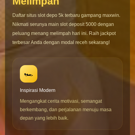
Melimpah
Daftar situs slot depo 5k terbaru gampang maxwin.
Nikmati serunya main slot deposit 5000 dengan
peluang menang melimpah hari ini. Raih jackpot
terbesar Anda dengan modal receh sekarang!
🏎️
Inspirasi Modern
Mengangkat cerita motivasi, semangat
berkembang, dan perjalanan menuju masa
depan yang lebih baik.