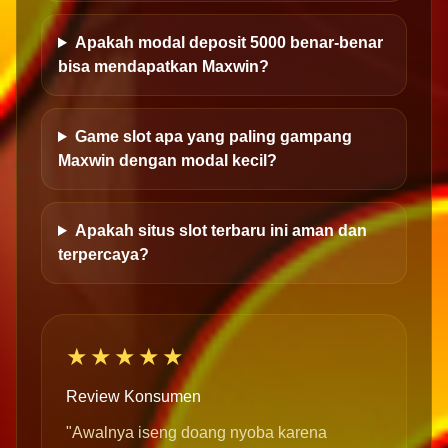
Apakah modal deposit 5000 benar-benar
bisa mendapatkan Maxwin?
Game slot apa yang paling gampang
Maxwin dengan modal kecil?
Apakah situs slot terbaru ini aman dan
terpercaya?
★★★★★
Review Konsumen
"Awalnya iseng doang nyoba karena