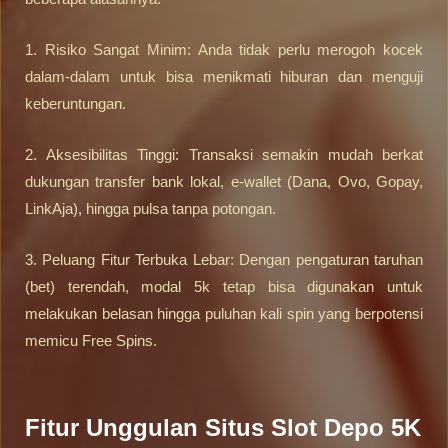
1. Risiko Sangat Minim: Anda tidak perlu merogoh kocek
dalam-dalam untuk bisa menikmati hiburan dan menguji
keberuntungan.
2. Aksesibilitas Tinggi: Transaksi semakin mudah berkat
dukungan transfer bank lokal, e-wallet (Dana, Ovo, Gopay,
LinkAja), hingga pulsa tanpa potongan.
3. Peluang Fitur Terbuka Lebar: Dengan pengaturan taruhan
(bet) terendah, modal 5k tetap bisa digunakan untuk
melakukan belasan hingga puluhan kali spin yang berpotensi
memicu Free Spins.
Fitur Unggulan Situs Slot Depo 5K