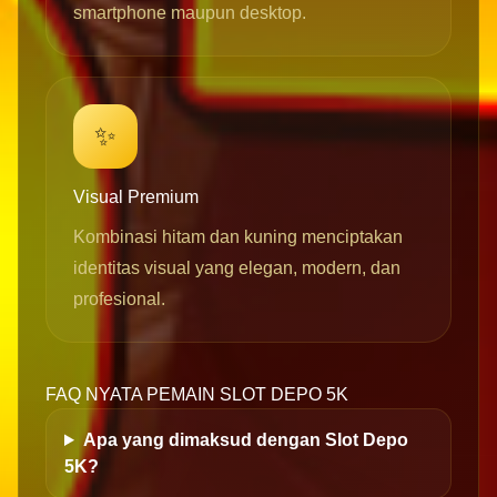
smartphone maupun desktop.
✨
Visual Premium
Kombinasi hitam dan kuning menciptakan
identitas visual yang elegan, modern, dan
profesional.
FAQ NYATA PEMAIN SLOT DEPO 5K
Apa yang dimaksud dengan Slot Depo
5K?