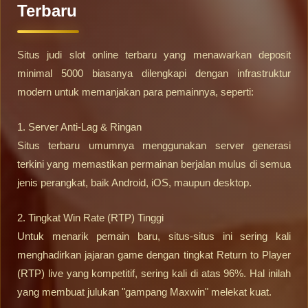
Terbaru
Situs judi slot online terbaru yang menawarkan deposit
minimal 5000 biasanya dilengkapi dengan infrastruktur
modern untuk memanjakan para pemainnya, seperti:
1. Server Anti-Lag & Ringan
Situs terbaru umumnya menggunakan server generasi
terkini yang memastikan permainan berjalan mulus di semua
jenis perangkat, baik Android, iOS, maupun desktop.
2. Tingkat Win Rate (RTP) Tinggi
Untuk menarik pemain baru, situs-situs ini sering kali
menghadirkan jajaran game dengan tingkat Return to Player
(RTP) live yang kompetitif, sering kali di atas 96%. Hal inilah
yang membuat julukan "gampang Maxwin" melekat kuat.