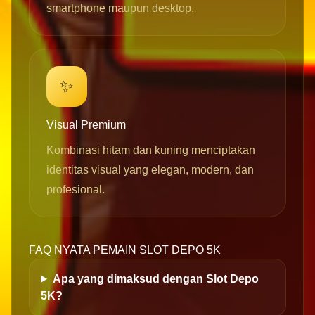
smartphone maupun desktop.
✨
Visual Premium
Kombinasi hitam dan kuning menciptakan
identitas visual yang elegan, modern, dan
profesional.
FAQ NYATA PEMAIN SLOT DEPO 5K
Apa yang dimaksud dengan Slot Depo
5K?