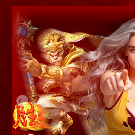
Previous slide