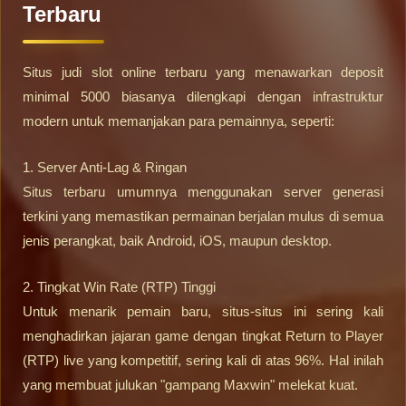
Terbaru
Situs judi slot online terbaru yang menawarkan deposit
minimal 5000 biasanya dilengkapi dengan infrastruktur
modern untuk memanjakan para pemainnya, seperti:
1. Server Anti-Lag & Ringan
Situs terbaru umumnya menggunakan server generasi
terkini yang memastikan permainan berjalan mulus di semua
jenis perangkat, baik Android, iOS, maupun desktop.
2. Tingkat Win Rate (RTP) Tinggi
Untuk menarik pemain baru, situs-situs ini sering kali
menghadirkan jajaran game dengan tingkat Return to Player
(RTP) live yang kompetitif, sering kali di atas 96%. Hal inilah
yang membuat julukan "gampang Maxwin" melekat kuat.