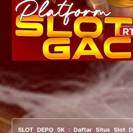
SLOT DEPO 5K : Daftar Situs Slot 