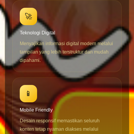
🚀
Teknologi Digital
Menyajikan informasi digital modern melalui
tampilan yang lebih terstruktur dan mudah
dipahami.
📱
Mobile Friendly
Desain responsif memastikan seluruh
konten tetap nyaman diakses melalui