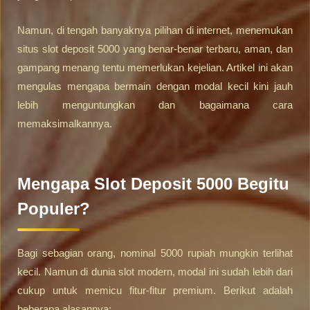
Namun, di tengah banyaknya pilihan di internet, menemukan
situs slot deposit 5000 yang benar-benar terbaru, aman, dan
gampang menang tentu memerlukan kejelian. Artikel ini akan
mengulas mengapa bermain dengan modal kecil kini jauh
lebih menguntungkan dan bagaimana cara
memaksimalkannya.
Mengapa Slot Deposit 5000 Begitu
Populer?
Bagi sebagian orang, nominal 5000 rupiah mungkin terlihat
kecil. Namun di dunia slot modern, modal ini sudah lebih dari
cukup untuk memicu fitur-fitur premium. Berikut adalah
beberapa alasannya: