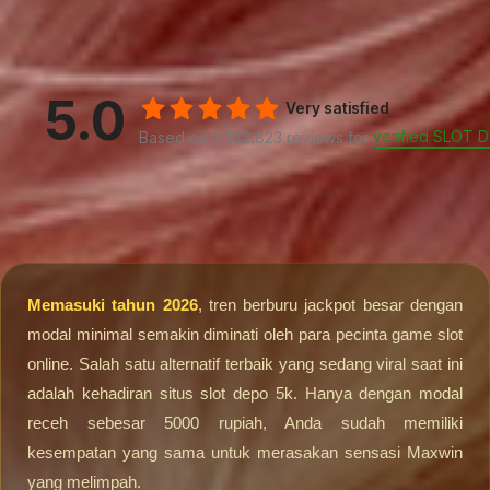
5.0
Very satisfied
verified SLOT 
Based on 6.132.823 reviews for
Memasuki tahun 2026
, tren berburu jackpot besar dengan
modal minimal semakin diminati oleh para pecinta game slot
online. Salah satu alternatif terbaik yang sedang viral saat ini
adalah kehadiran situs slot depo 5k. Hanya dengan modal
receh sebesar 5000 rupiah, Anda sudah memiliki
kesempatan yang sama untuk merasakan sensasi Maxwin
yang melimpah.