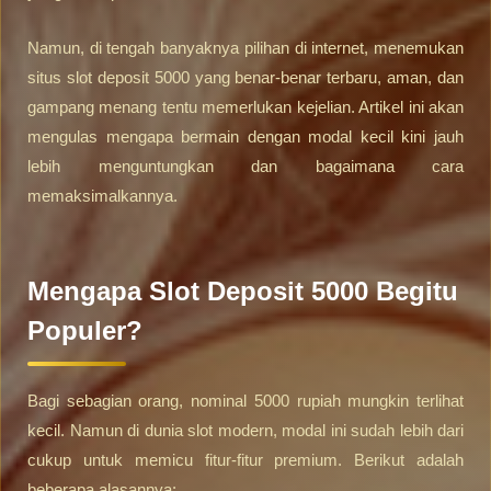
Namun, di tengah banyaknya pilihan di internet, menemukan
situs slot deposit 5000 yang benar-benar terbaru, aman, dan
gampang menang tentu memerlukan kejelian. Artikel ini akan
mengulas mengapa bermain dengan modal kecil kini jauh
lebih menguntungkan dan bagaimana cara
memaksimalkannya.
Mengapa Slot Deposit 5000 Begitu
Populer?
Bagi sebagian orang, nominal 5000 rupiah mungkin terlihat
kecil. Namun di dunia slot modern, modal ini sudah lebih dari
cukup untuk memicu fitur-fitur premium. Berikut adalah
beberapa alasannya: