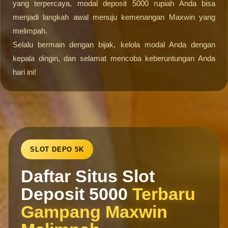
yang terpercaya, modal deposit 5000 rupiah Anda bisa
menjadi langkah awal menuju kemenangan Maxwin yang
melimpah.
Selalu bermain dengan bijak, kelola modal Anda dengan
kepala dingin, dan selamat mencoba keberuntungan Anda
hari ini!
SLOT DEPO 5K
Daftar Situs Slot
Deposit 5000
Terbaru
Gampang Maxwin