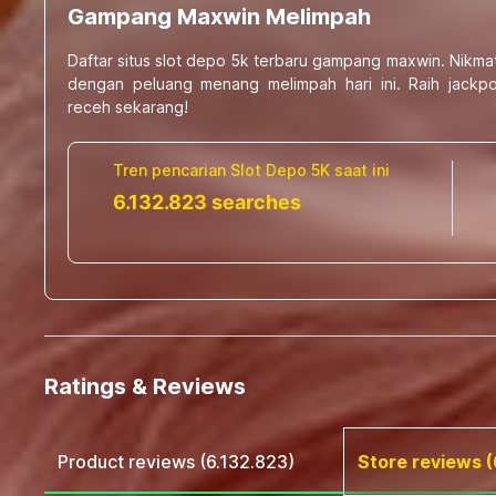
Gampang Maxwin Melimpah
Daftar situs slot depo 5k terbaru gampang maxwin. Nikmat
dengan peluang menang melimpah hari ini. Raih jackp
receh sekarang!
Tren pencarian Slot Depo 5K saat ini
6.132.823 searches
Ratings & Reviews
Product reviews (6.132.823)
Store reviews (