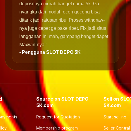
depositnya murah banget cuma 5k. Ga
nyangka dari modal receh goceng bisa
ditarik jadi ratusan ribu! Proses withdraw-
nya juga cepet ga pake ribet. Fix jadi situs
langganan ini mah, gampang banget dapet
Maxwin-nya!"
- Pengguna SLOT DEPO 5K
d
Source on SLOT DEPO
Sell on SL
5K.com
5K.com
payments
Request for Quotation
Start selling
licy
Membership program
Seller Central