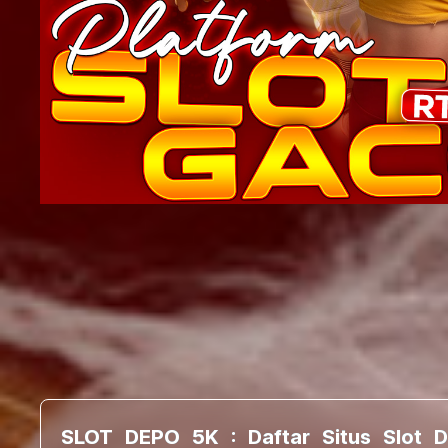
SLOT DEPO 5K : Daftar Situs Slot 