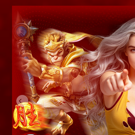
Previous slide