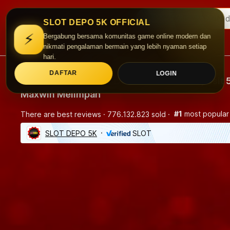
iphones 16
What are you looking 
BANYAK FREESPIN d
SLOT DEPO 5K OFFICIAL
torras phone case
⚡
Bergabung bersama komunitas game online modern dan
samsung note 20 5g 
Home
Kisah Anak Muda
FAQ
nikmati pengalaman bermain yang lebih nyaman setiap
iphones 15 pro max
hari.
SLOT DEPO 5K
SLOT 5K
SLOT DEPOSIT 5K
DAFTAR
LOGIN
SLOT DEPO 5K : Daftar Situs Slot Deposi
Maxwin Melimpah
#1
most popular
There are best reviews
776.132.823 sold
SLOT DEPO 5K
SLOT