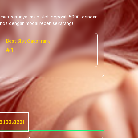
kmati serunya main slot deposit 5000 dengan
 Anda dengan modal receh sekarang!
Best Slot Gacor rank
# 1
6.132.823)