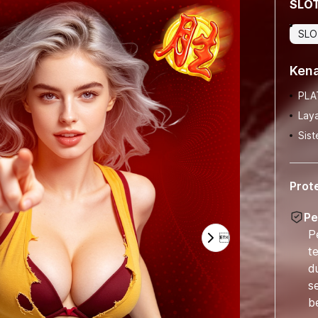
SLO
SL
Ken
PLA
Lay
Sis
Prot
P
P

Next slide
t
d
s
b