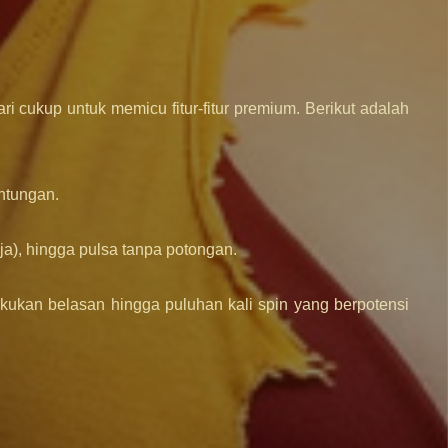
ri cukup untuk memicu fitur-fitur premium. Berikut adalah
ntungan.
ja), hingga pulsa tanpa potongan.
akukan belasan hingga puluhan kali spin yang berpotensi