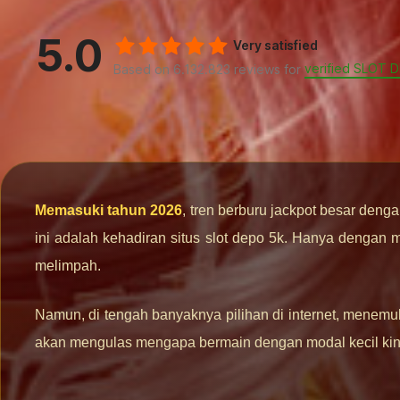
5.0
Very satisfied
verified SLOT 
Based on 6.132.823 reviews for
Memasuki tahun 2026
, tren berburu jackpot besar denga
ini adalah kehadiran situs slot depo 5k. Hanya denga
melimpah.
Namun, di tengah banyaknya pilihan di internet, menemuk
akan mengulas mengapa bermain dengan modal kecil ki