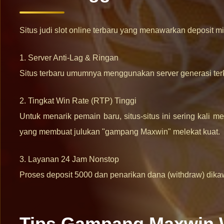
Situs judi slot online terbaru yang menawarkan deposit 
1. Server Anti-Lag & Ringan
Situs terbaru umumnya menggunakan server generasi terk
2. Tingkat Win Rate (RTP) Tinggi
Untuk menarik pemain baru, situs-situs ini sering kali m
yang membuat julukan "gampang Maxwin" melekat kuat.
3. Layanan 24 Jam Nonstop
Proses deposit 5000 dan penarikan dana (withdraw) dika
Tips Gampang Maxwin 