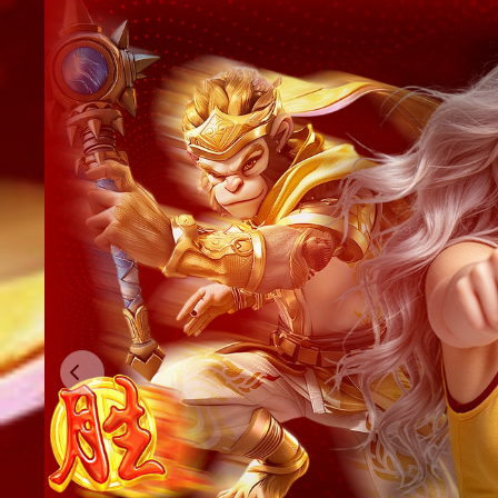
Previous slide