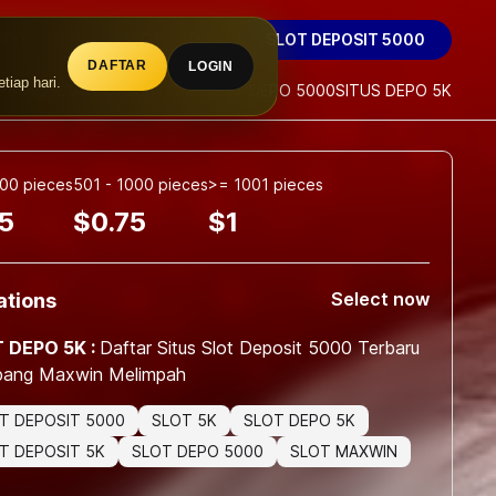
-IDR
SLOT 5000
SLOT DEPOSIT 5000
DAFTAR
LOGIN
iap hari.
T 5000
SLOT DEPOSIT 5000
SLOT DEPO 5000
SITUS DEPO 5K
500 pieces
501 - 1000 pieces
>= 1001 pieces
.5
$0.75
$1
Select now
ations
 DEPO 5K :
Daftar Situs Slot Deposit 5000 Terbaru
ang Maxwin Melimpah
T DEPOSIT 5000
SLOT 5K
SLOT DEPO 5K
T DEPOSIT 5K
SLOT DEPO 5000
SLOT MAXWIN