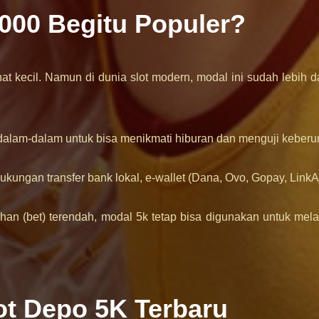
000 Begitu Populer?
t kecil. Namun di dunia slot modern, modal ini sudah lebih da
 dalam-dalam untuk bisa menikmati hiburan dan menguji keberu
dukungan transfer bank lokal, e-wallet (Dana, Ovo, Gopay, LinkA
han (bet) terendah, modal 5k tetap bisa digunakan untuk mel
ot Depo 5K Terbaru