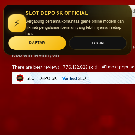
iphones 16
What are you looking 
BANYAK FREESPIN d
SLOT DEPO 5K OFFICIAL
torras phone case
⚡
Bergabung bersama komunitas game online modern dan
samsung note 20 5g 
Home
Kisah Anak Muda
FAQ
nikmati pengalaman bermain yang lebih nyaman setiap
iphones 15 pro max
hari.
SLOT DEPO 5K
SLOT 5K
SLOT DEPOSIT 5K
DAFTAR
LOGIN
SLOT DEPO 5K : Daftar Situs Slot Deposi
Maxwin Melimpah
#1
most popular
There are best reviews
776.132.823 sold
SLOT DEPO 5K
SLOT