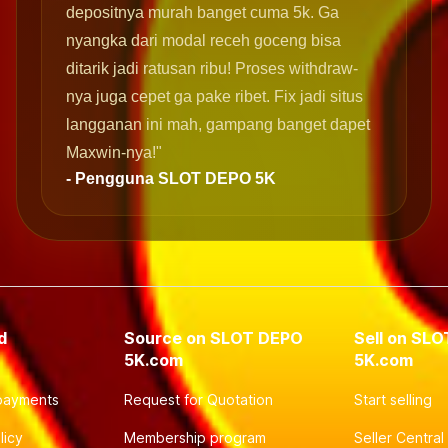
depositnya murah banget cuma 5k. Ga
nyangka dari modal receh goceng bisa
ditarik jadi ratusan ribu! Proses withdraw-
nya juga cepet ga pake ribet. Fix jadi situs
langganan ini mah, gampang banget dapet
Maxwin-nya!"
- Pengguna SLOT DEPO 5K
d
Source on SLOT DEPO
Sell on SL
5K.com
5K.com
payments
Request for Quotation
Start selling
licy
Membership program
Seller Central