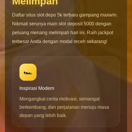
Melimpah
Daftar situs slot depo 5k terbaru gampang maxwin.
Nikmati serunya main slot deposit 5000 dengan
peluang menang melimpah hari ini. Raih jackpot
terbesar Anda dengan modal receh sekarang!
🏎️
Inspirasi Modern
Mengangkat cerita motivasi, semangat
berkembang, dan perjalanan menuju masa
depan yang lebih baik.