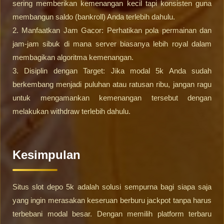
sering memberikan kemenangan kecil tapi konsisten guna
membangun saldo (bankroll) Anda terlebih dahulu.
2. Manfaatkan Jam Gacor: Perhatikan pola permainan dan
jam-jam sibuk di mana server biasanya lebih royal dalam
membagikan algoritma kemenangan.
3. Disiplin dengan Target: Jika modal 5k Anda sudah
berkembang menjadi puluhan atau ratusan ribu, jangan ragu
untuk mengamankan kemenangan tersebut dengan
melakukan withdraw terlebih dahulu.
Kesimpulan
Situs slot depo 5k adalah solusi sempurna bagi siapa saja
yang ingin merasakan keseruan berburu jackpot tanpa harus
terbebani modal besar. Dengan memilih platform terbaru