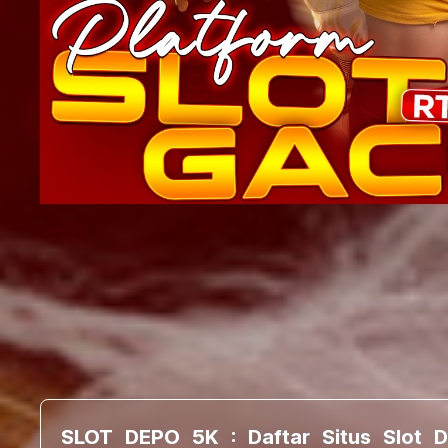
SLOT DEPO 5K : Daftar Situs Slot 