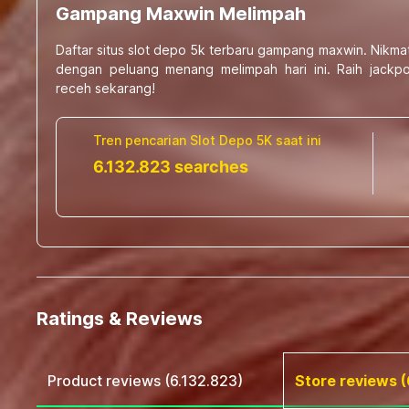
Gampang Maxwin Melimpah
Daftar situs slot depo 5k terbaru gampang maxwin. Nikmat
dengan peluang menang melimpah hari ini. Raih jackp
receh sekarang!
Tren pencarian Slot Depo 5K saat ini
6.132.823 searches
Ratings & Reviews
Product reviews (6.132.823)
Store reviews (