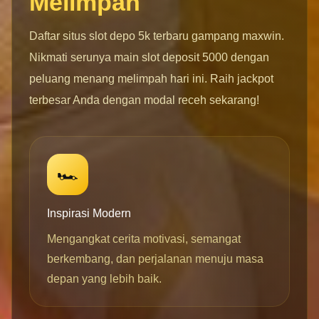
Melimpah
Daftar situs slot depo 5k terbaru gampang maxwin.
Nikmati serunya main slot deposit 5000 dengan
peluang menang melimpah hari ini. Raih jackpot
terbesar Anda dengan modal receh sekarang!
🏎️
Inspirasi Modern
Mengangkat cerita motivasi, semangat
berkembang, dan perjalanan menuju masa
depan yang lebih baik.