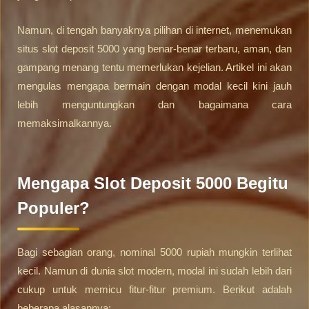
Namun, di tengah banyaknya pilihan di internet, menemukan
situs slot deposit 5000 yang benar-benar terbaru, aman, dan
gampang menang tentu memerlukan kejelian. Artikel ini akan
mengulas mengapa bermain dengan modal kecil kini jauh
lebih menguntungkan dan bagaimana cara
memaksimalkannya.
Mengapa Slot Deposit 5000 Begitu
Populer?
Bagi sebagian orang, nominal 5000 rupiah mungkin terlihat
kecil. Namun di dunia slot modern, modal ini sudah lebih dari
cukup untuk memicu fitur-fitur premium. Berikut adalah
beberapa alasannya: