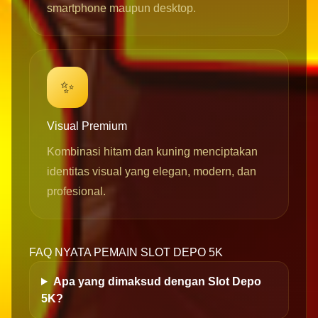
smartphone maupun desktop.
✨
Visual Premium
Kombinasi hitam dan kuning menciptakan
identitas visual yang elegan, modern, dan
profesional.
FAQ NYATA PEMAIN SLOT DEPO 5K
Apa yang dimaksud dengan Slot Depo
5K?