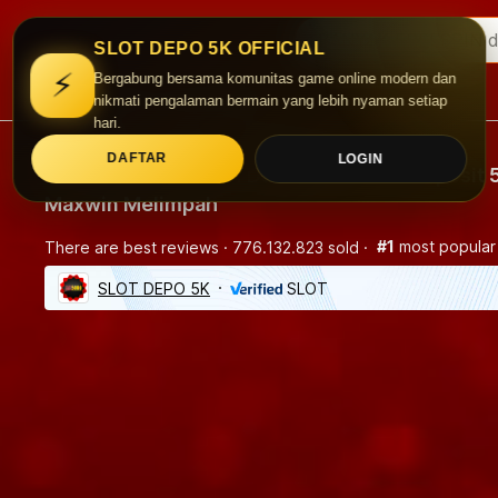
iphones 16
What are you looking 
BANYAK FREESPIN d
SLOT DEPO 5K OFFICIAL
torras phone case
⚡
Bergabung bersama komunitas game online modern dan
samsung note 20 5g 
Home
Kisah Anak Muda
FAQ
nikmati pengalaman bermain yang lebih nyaman setiap
iphones 15 pro max
hari.
SLOT DEPO 5K
SLOT 5K
SLOT DEPOSIT 5K
DAFTAR
LOGIN
SLOT DEPO 5K : Daftar Situs Slot Deposi
Maxwin Melimpah
#1
most popular
There are best reviews
776.132.823 sold
SLOT DEPO 5K
SLOT