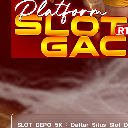
SLOT DEPO 5K : Daftar Situs Slot 