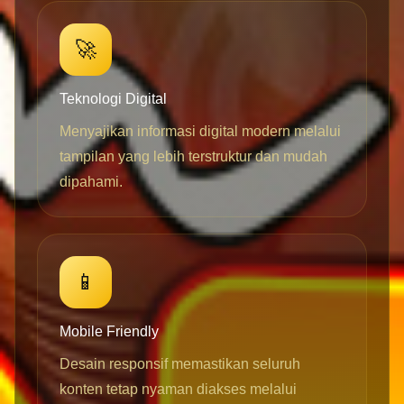
🚀
Teknologi Digital
Menyajikan informasi digital modern melalui
tampilan yang lebih terstruktur dan mudah
dipahami.
📱
Mobile Friendly
Desain responsif memastikan seluruh
konten tetap nyaman diakses melalui