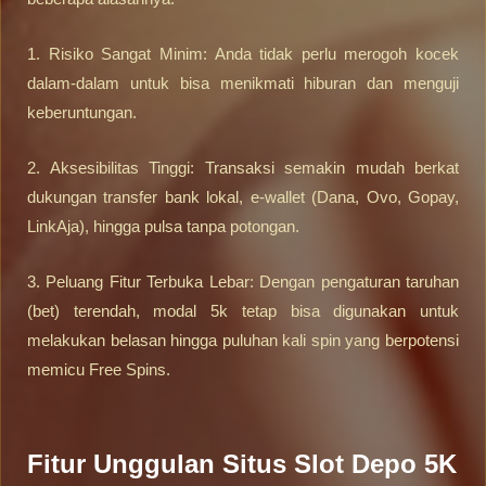
1. Risiko Sangat Minim: Anda tidak perlu merogoh kocek
dalam-dalam untuk bisa menikmati hiburan dan menguji
keberuntungan.
2. Aksesibilitas Tinggi: Transaksi semakin mudah berkat
dukungan transfer bank lokal, e-wallet (Dana, Ovo, Gopay,
LinkAja), hingga pulsa tanpa potongan.
3. Peluang Fitur Terbuka Lebar: Dengan pengaturan taruhan
(bet) terendah, modal 5k tetap bisa digunakan untuk
melakukan belasan hingga puluhan kali spin yang berpotensi
memicu Free Spins.
Fitur Unggulan Situs Slot Depo 5K