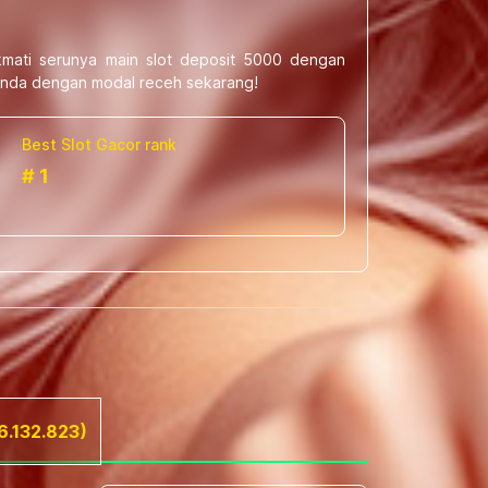
kmati serunya main slot deposit 5000 dengan
 Anda dengan modal receh sekarang!
Best Slot Gacor rank
# 1
6.132.823)