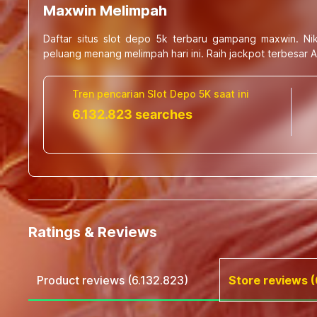
Maxwin Melimpah
Daftar situs slot depo 5k terbaru gampang maxwin. Ni
peluang menang melimpah hari ini. Raih jackpot terbesar
Tren pencarian Slot Depo 5K saat ini
6.132.823 searches
Ratings & Reviews
Product reviews (6.132.823)
Store reviews (