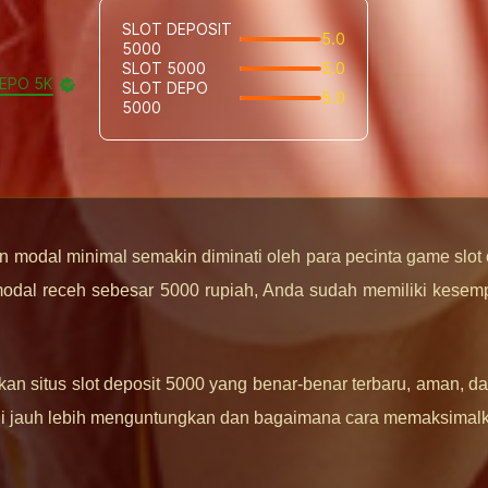
SLOT DEPOSIT
5.0
5000
SLOT 5000
5.0
DEPO 5K
SLOT DEPO
5.0
5000
n modal minimal semakin diminati oleh para pecinta game slot on
n modal receh sebesar 5000 rupiah, Anda sudah memiliki kes
an situs slot deposit 5000 yang benar-benar terbaru, aman, d
ni jauh lebih menguntungkan dan bagaimana cara memaksimal