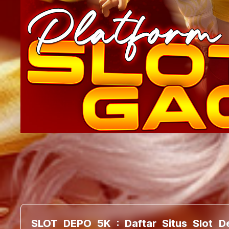
SLOT DEPO 5K : Daftar Situs Slot 