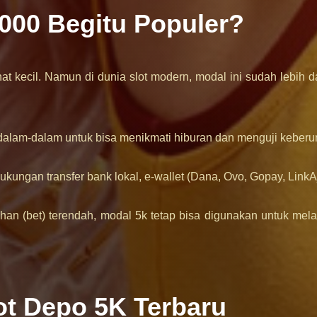
000 Begitu Populer?
t kecil. Namun di dunia slot modern, modal ini sudah lebih da
 dalam-dalam untuk bisa menikmati hiburan dan menguji keberu
dukungan transfer bank lokal, e-wallet (Dana, Ovo, Gopay, LinkA
han (bet) terendah, modal 5k tetap bisa digunakan untuk mel
ot Depo 5K Terbaru