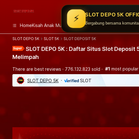
iphones 16
What are you looking 
SLOT DEPO 5K OFFI
⚡
torras phone case
Bergabung bersama komunitas
samsung note 20 5g 
Home
Kisah Anak Muda
FAQ
iphones 15 pro max
SLOT DEPO 5K
SLOT 5K
SLOT DEPOSIT 5K
SLOT DEPO 5K : Daftar Situs Slot Deposi
Melimpah
#1
most popular
There are best reviews
776.132.823 sold
SLOT DEPO 5K
SLOT