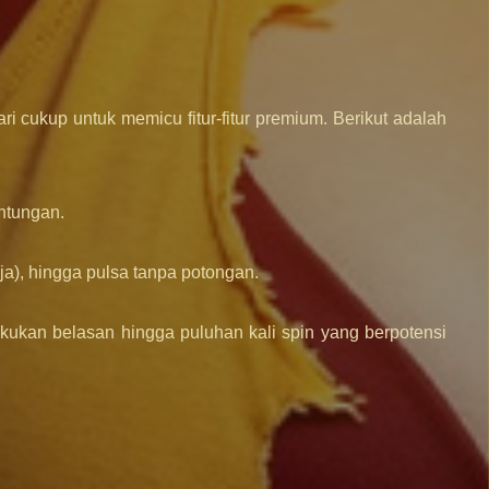
ri cukup untuk memicu fitur-fitur premium. Berikut adalah
ntungan.
ja), hingga pulsa tanpa potongan.
akukan belasan hingga puluhan kali spin yang berpotensi