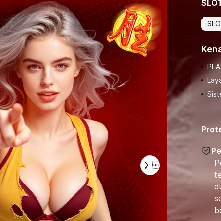
SLO
SL
Ken
PLA
Lay
Sis
Prot
P
P

Next slide
t
d
s
b